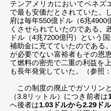
テンアメリカにおいてベネズ
で最も安価だとされていた。
府は毎年550億ドル（6兆490
くさせられていたのである。政
ドル（4兆7200億円）という
補助金に充てていたのである
が必要でない富裕者もその恩
て燃料の密売で二重の利益を
も長年発覚していた。（参照
この制度の廃止でガソリンと
（3.8リットル）につき前者は
へ後者は
1.03ドルから2.29ド