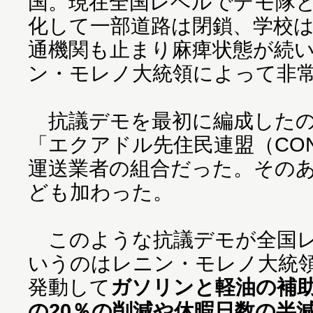
国。現在全国レベルでデモ隊
化して一部道路は閉鎖、学校
通機関も止まり麻痺状態が続い
ン・モレノ大統領によって非
抗議デモを最初に編成したの
「エクアドル先住民連盟（CON
運送業者の組合だった。その
ども加わった。
このような抗議デモが全国レ
いうのはレニン・モレノ大統領
発動して
ガソリンと軽油の補
の20％の削減や休暇日数の半