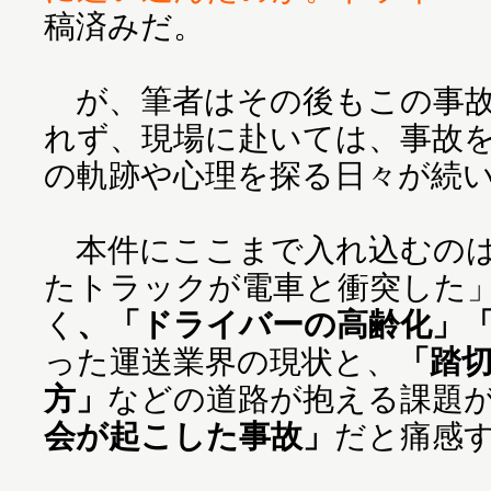
稿済みだ。
が、筆者はその後もこの事故
れず、現場に赴いては、事故
の軌跡や心理を探る日々が続
本件にここまで入れ込むのは
たトラックが電車と衝突した
く
、「ドライバーの高齢化」
った運送業界の現状と、
「踏
方」
などの道路が抱える課題
会が起こした事故」
だと痛感