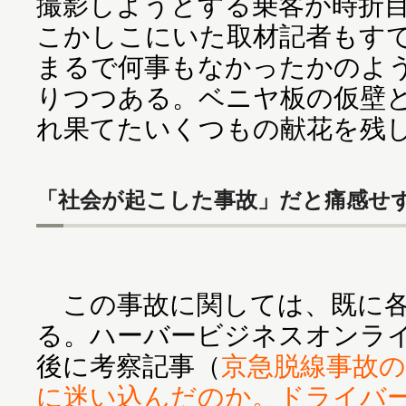
撮影しようとする乗客が時折
こかしこにいた取材記者もす
まるで何事もなかったかのよ
りつつある。ベニヤ板の仮壁
れ果てたいくつもの献花を残
「社会が起こした事故」だと痛感せ
この事故に関しては、既に各
る。ハーバービジネスオンラ
後に考察記事（
京急脱線事故
に迷い込んだのか。ドライバ