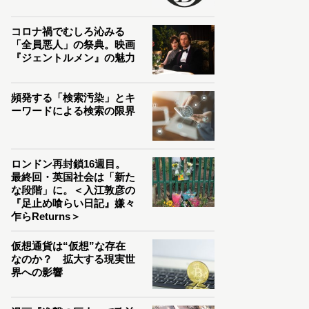
コロナ禍でむしろ沁みる
「全員悪人」の祭典。映画
『ジェントルメン』の魅力
頻発する「検索汚染」とキ
ーワードによる検索の限界
ロンドン再封鎖16週目。
最終回・英国社会は「新た
な段階」に。＜入江敦彦の
『足止め喰らい日記』嫌々
乍らReturns＞
仮想通貨は“仮想”な存在
なのか？ 拡大する現実世
界への影響