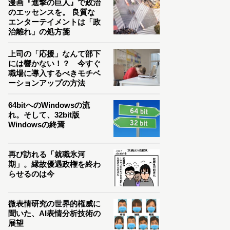
漫画『進撃の巨人』で政治
のエッセンスを。 良質な
エンターテイメントは「政
治離れ」の処方箋
上司の「応援」なんて部下
には響かない！？ 今すぐ
職場に導入するべきモチベ
ーションアップの方法
64bitへのWindowsの流
れ。そして、32bit版
Windowsの終焉
再び訪れる「就職氷河
期」。縁故優遇政権を終わ
らせるのは今
微表情研究の世界的権威に
聞いた、AI表情分析技術の
展望