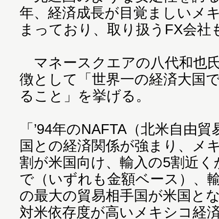
年、経済成長が目覚ましいメ
まっており、取り扱うFX会社
マネースクエアの八代和也氏
徴として「世界一の経済大国
ること」を挙げる。
「’94年のNAFTA（北米自由
国との経済関係が強まり、メキ
割が米国向け、輸入の5割近く
で（いずれも金額ベース）、
の最大の貿易相手国が米国と
対米依存度が高いメキシコ経