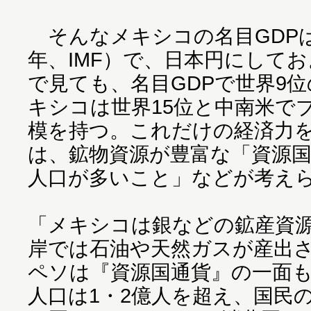
そんなメキシコの名目GDPは1兆
年、IMF）で、日本円にしてお
で見ても、名目GDPで世界9
キシコは世界15位と中南米で
模を持つ。これだけの経済力
は、鉱物資源が豊富な「資源
人口が多いこと」などが考え
「メキシコは銀などの鉱産資
岸では石油や天然ガスが産出
ペソは『資源国通貨』の一面
人口は1・2億人を超え、国民の