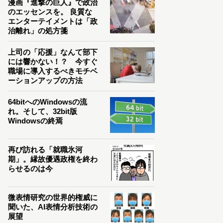
漫画『進撃の巨人』で政治
のエッセンスを。 良質な
エンターテイメントは「政
治離れ」の処方箋
上司の「応援」なんて部下
には響かない！？ 今すぐ
職場に導入するべきモチベ
ーションアップの方法
64bitへのWindowsの流
れ。そして、32bit版
Windowsの終焉
再び訪れる「就職氷河
期」。縁故優遇政権を終わ
らせるのは今
微表情研究の世界的権威に
聞いた、AI表情分析技術の
展望