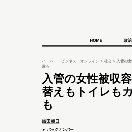
HOME
政治
ハーバー・ビジネス・オンライン
社会
入管の女
遂も
入管の女性被収
替えもトイレも
も
織田朝日
バックナンバー