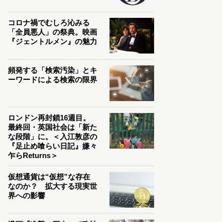
コロナ禍でむしろ沁みる
「全員悪人」の祭典。映画
『ジェントルメン』の魅力
頻発する「検索汚染」とキ
ーワードによる検索の限界
ロンドン再封鎖16週目。
最終回・英国社会は「新た
な段階」に。＜入江敦彦の
『足止め喰らい日記』嫌々
乍らReturns＞
仮想通貨は“仮想”な存在
なのか？ 拡大する現実世
界への影響