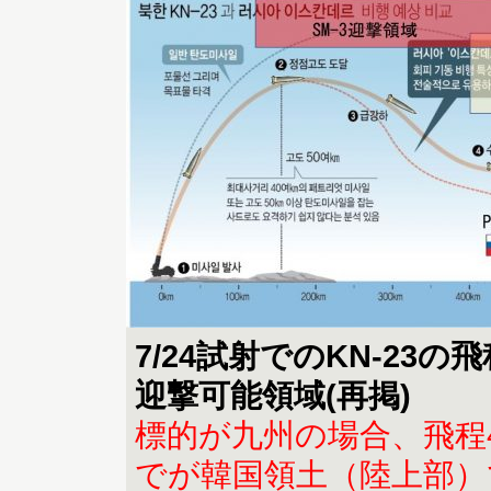
7/24試射でのKN-23
迎撃可能領域(再掲)
標的が九州の場合、飛程4
でが韓国領土（陸上部）