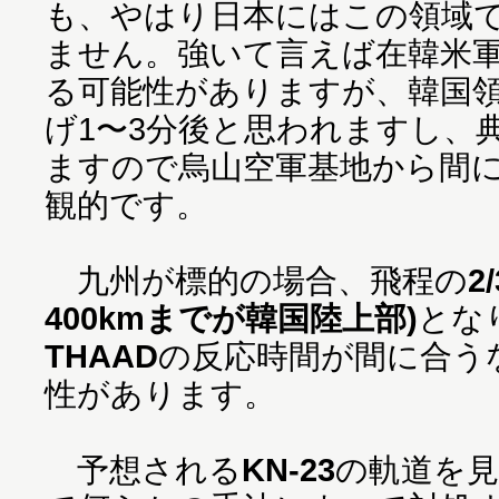
も、やはり日本にはこの領域
ません。強いて言えば在韓米
る可能性がありますが、韓国
げ1〜3分後と思われますし、
ますので烏山空軍基地から間
観的です。
九州が標的の場合、飛程の
2
400kmまでが韓国陸上部)
とな
THAAD
の反応時間が間に合う
性があります。
予想される
KN-23
の軌道を見