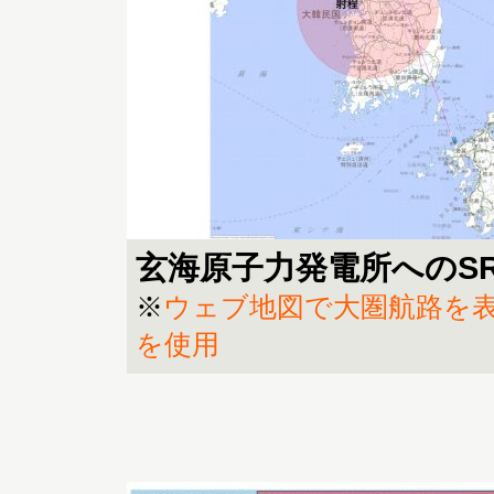
玄海原子力発電所へのS
※
ウェブ地図で大圏航路を表示す
を使用