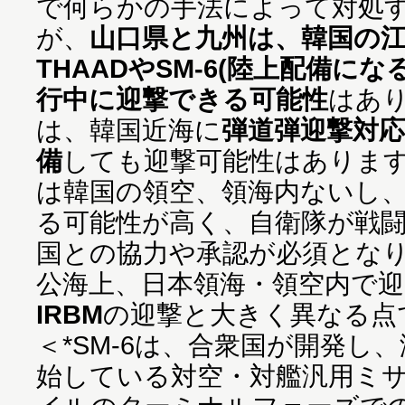
で何らかの手法によって対処
が、
山口県と九州は、韓国の
THAADやSM-6(陸上配備に
行中に迎撃できる可能性
はあ
は、韓国近海に
弾道弾迎撃対応
備
しても迎撃可能性はありま
は韓国の領空、領海内ないし
る可能性が高く、自衛隊が戦
国との協力や承認が必須とな
公海上、日本領海・領空内で
IRBM
の迎撃と大きく異なる点
＜*SM-6は、合衆国が開発し
始している対空・対艦汎用ミ