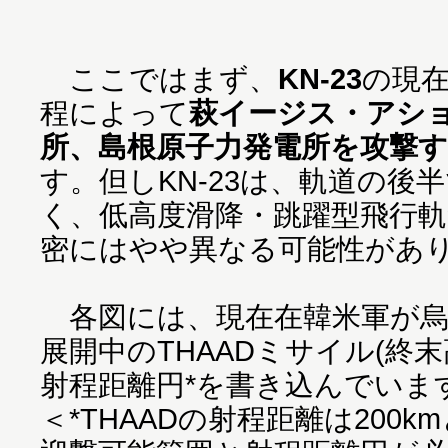
ここではまず、
KN-23
の現
程によって
萩イージス・アシ
所、島根原子力発電所を攻撃
す。但しKN-23は、軌道の後
く、低高度滑降・跳躍型飛行
密にはやや異なる可能性があ
各図には、現在在韓米軍が烏山
展開中のTHAADミサイル(終
射程距離円*を書き込んでいま
＜*THAADの射程距離は200