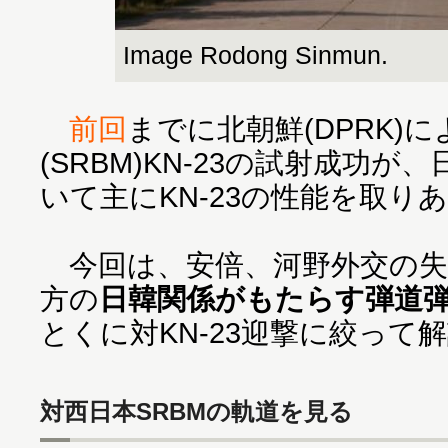
Image Rodong Sinmun.
前回
までに北朝鮮(DPRK)
(SRBM)KN-23の試射成功
いて主にKN-23の性能を取り
今回は、安倍、河野外交の失
方の
日韓関係がもたらす弾道
とくに対KN-23迎撃に絞って
対西日本SRBMの軌道を見る