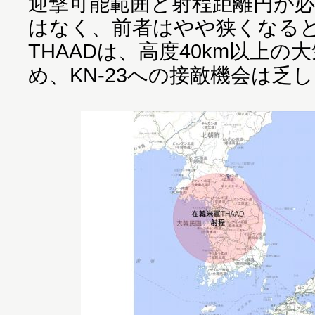
迎撃可能範囲と射程距離円が
はなく、前者はやや狭くなる
THAADは、高度40km以上
め、KN-23への接敵機会は乏