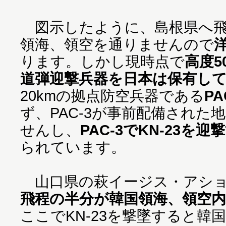
図示したように、島根県へ飛
領海、領空を通りませんので
ります。しかし現時点で
高度5
道弾迎撃兵器を日本は保有し
20kmの拠点防空兵器である
PA
ず、PAC-3が事前配備された
せんし、
PAC-3でKN-23を
られています。
山口県の萩イージス・アショ
飛程の半分が韓国領海、領空
ここでKN-23を撃墜すると韓