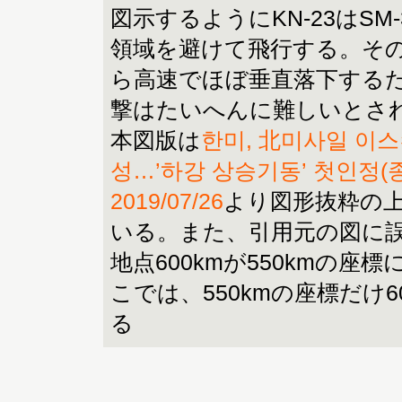
図示するようにKN-23はSM-
領域を避けて飛行する。そ
ら高速でほぼ垂直落下するため
撃はたいへんに難しいとさ
本図版は
한미, 北미사일 이
성…’하강 상승기동’ 첫인정(
2019/07/26
より図形抜粋の
いる。また、引用元の図に
地点600kmが550kmの座
こでは、550kmの座標だけ6
る