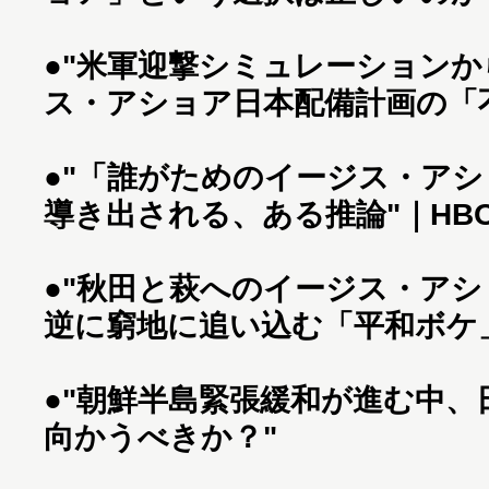
●
"米軍迎撃シミュレーションか
ス・アショア日本配備計画の「不
●
"「誰がためのイージス・ア
導き出される、ある推論"｜HBO
●
"秋田と萩へのイージス・アシ
逆に窮地に追い込む「平和ボケ
●
"朝鮮半島緊張緩和が進む中、
向かうべきか？"