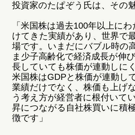
投資家のたぱぞう氏は、その
「米国株は過去100年以上に
けてきた実績があり、世界で
場です。いまだにバブル時の
ま少子高齢化で経済成長が伸
長していても株価が連動しに
米国株はGDPと株価が連動し
業績だけでなく、株価も上げ
う考え方が経営者に根付いて
昇につながる自社株買いに積
徴です」