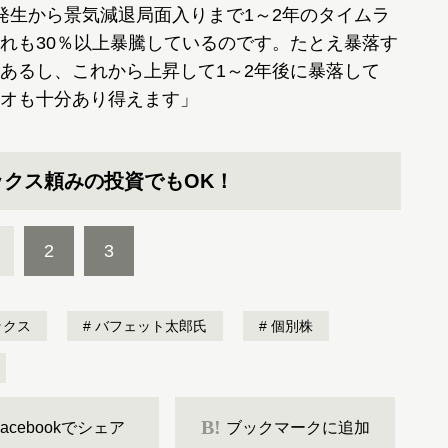
発生から景気減退局面入りまで1～2年のタイムラ
れも30％以上暴騰しているのです。たとえ暴落す
あるし、これから上昇して1～2年後に暴落して
オも十分あり得えます」
クス頼みの投資でもOK！
2
3
ックス
バフェット太郎氏
個別株
B!
Facebookでシェア
ブックマークに追加