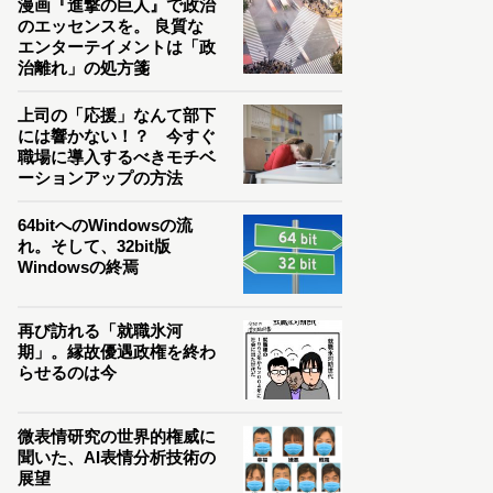
漫画『進撃の巨人』で政治
のエッセンスを。 良質な
エンターテイメントは「政
治離れ」の処方箋
上司の「応援」なんて部下
には響かない！？ 今すぐ
職場に導入するべきモチベ
ーションアップの方法
64bitへのWindowsの流
れ。そして、32bit版
Windowsの終焉
再び訪れる「就職氷河
期」。縁故優遇政権を終わ
らせるのは今
微表情研究の世界的権威に
聞いた、AI表情分析技術の
展望