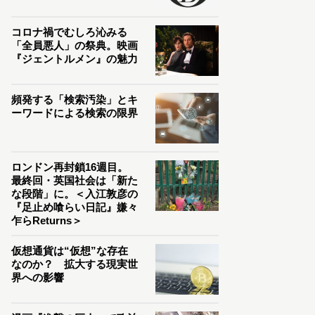
コロナ禍でむしろ沁みる
「全員悪人」の祭典。映画
『ジェントルメン』の魅力
頻発する「検索汚染」とキ
ーワードによる検索の限界
ロンドン再封鎖16週目。
最終回・英国社会は「新た
な段階」に。＜入江敦彦の
『足止め喰らい日記』嫌々
乍らReturns＞
仮想通貨は“仮想”な存在
なのか？ 拡大する現実世
界への影響