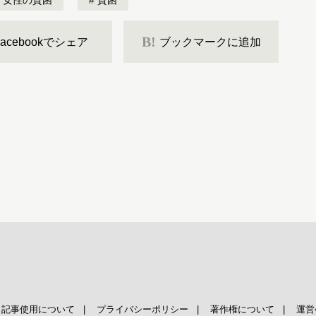
女性の貧困
貧困
B!
Facebookでシェア
ブックマークに追加
|
記事使用について
|
プライバシーポリシー
|
著作権について
|
運営