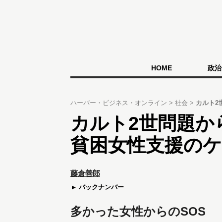
HOME
政治
ハーバー・ビジネス・オンライン
社会
カルト2
カルト2世問題か
貧困女性支援の
藤倉善郎
バックナンバー
多かった女性からのSOS