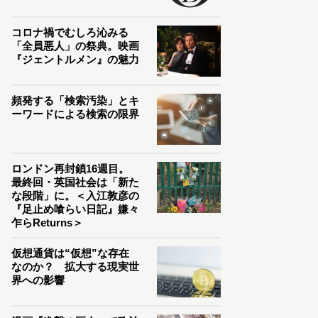
コロナ禍でむしろ沁みる
「全員悪人」の祭典。映画
『ジェントルメン』の魅力
頻発する「検索汚染」とキ
ーワードによる検索の限界
ロンドン再封鎖16週目。
最終回・英国社会は「新た
な段階」に。＜入江敦彦の
『足止め喰らい日記』嫌々
乍らReturns＞
仮想通貨は“仮想”な存在
なのか？ 拡大する現実世
界への影響