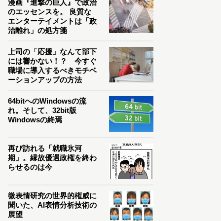
漫画『進撃の巨人』で政治
のエッセンスを。 良質な
エンターテイメントは「政
治離れ」の処方箋
上司の「応援」なんて部下
には響かない！？ 今すぐ
職場に導入するべきモチベ
ーションアップの方法
64bitへのWindowsの流
れ。そして、32bit版
Windowsの終焉
再び訪れる「就職氷河
期」。縁故優遇政権を終わ
らせるのは今
微表情研究の世界的権威に
聞いた、AI表情分析技術の
展望