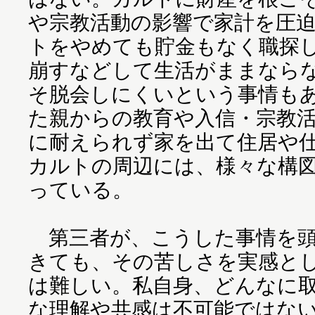
や宗教活動の影響で家計を圧
トをやめても貯金もなく職探
崩すなどして生活がままなら
そ脱会しにくいという事情も
た親からの教育や入信・宗教
に耐えられず家を出て住居や仕
カルトの周辺には、様々な構
っている。
第三者が、こうした事情を頭
きても、その苦しさを実感と
は難しい。私自身、どんなに
な理解や共感は不可能ではな