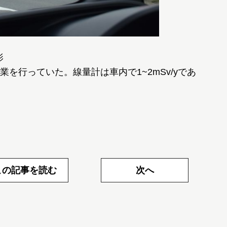
影
を行っていた。線量計は車内で1~2mSv/yであ
この記事を読む
次へ