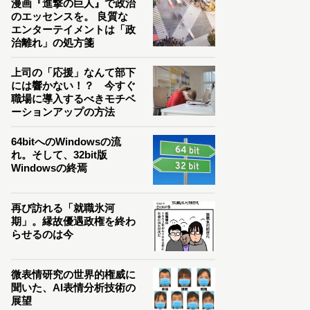
漫画『進撃の巨人』で政治
のエッセンスを。 良質な
エンターテイメントは「政
治離れ」の処方箋
上司の「応援」なんて部下
には響かない！？ 今すぐ
職場に導入するべきモチベ
ーションアップの方法
64bitへのWindowsの流
れ。そして、32bit版
Windowsの終焉
再び訪れる「就職氷河
期」。縁故優遇政権を終わ
らせるのは今
微表情研究の世界的権威に
聞いた、AI表情分析技術の
展望