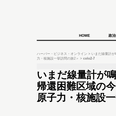
HOME
政治
ハーバー・ビジネス・オンライン
いまだ線量計が
力・核施設一挙訪問の旅2＞
colo2-7
いまだ線量計が
帰還困難区域の今
原子力・核施設一