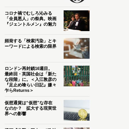
コロナ禍でむしろ沁みる
「全員悪人」の祭典。映画
『ジェントルメン』の魅力
頻発する「検索汚染」とキ
ーワードによる検索の限界
ロンドン再封鎖16週目。
最終回・英国社会は「新た
な段階」に。＜入江敦彦の
『足止め喰らい日記』嫌々
乍らReturns＞
仮想通貨は“仮想”な存在
なのか？ 拡大する現実世
界への影響