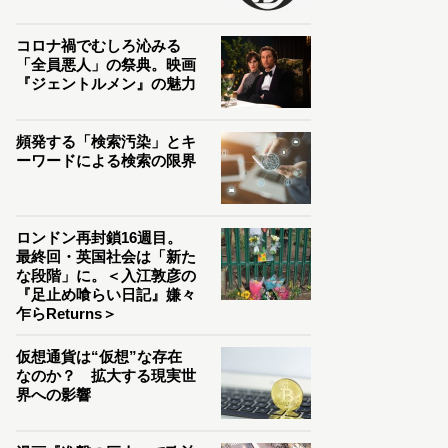
コロナ禍でむしろ沁みる
「全員悪人」の祭典。映画
『ジェントルメン』の魅力
頻発する「検索汚染」とキ
ーワードによる検索の限界
ロンドン再封鎖16週目。
最終回・英国社会は「新た
な段階」に。＜入江敦彦の
『足止め喰らい日記』嫌々
乍らReturns＞
仮想通貨は“仮想”な存在
なのか？ 拡大する現実世
界への影響