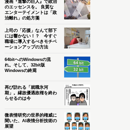
漫画『進撃の巨人』で政治
のエッセンスを。 良質な
エンターテイメントは「政
治離れ」の処方箋
上司の「応援」なんて部下
には響かない！？ 今すぐ
職場に導入するべきモチベ
ーションアップの方法
64bitへのWindowsの流
れ。そして、32bit版
Windowsの終焉
再び訪れる「就職氷河
期」。縁故優遇政権を終わ
らせるのは今
微表情研究の世界的権威に
聞いた、AI表情分析技術の
展望