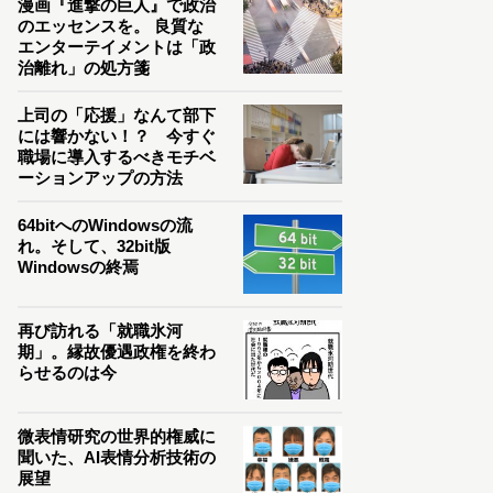
漫画『進撃の巨人』で政治
のエッセンスを。 良質な
エンターテイメントは「政
治離れ」の処方箋
上司の「応援」なんて部下
には響かない！？ 今すぐ
職場に導入するべきモチベ
ーションアップの方法
64bitへのWindowsの流
れ。そして、32bit版
Windowsの終焉
再び訪れる「就職氷河
期」。縁故優遇政権を終わ
らせるのは今
微表情研究の世界的権威に
聞いた、AI表情分析技術の
展望