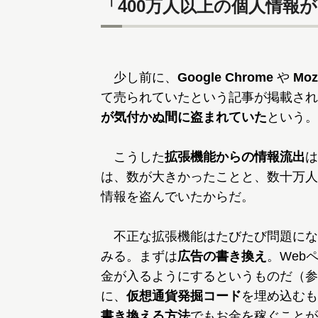
「400万人以上の個人情報
少し前に、
Google Chrome
や
Mozi
て売られていたという記事が掲載され
が気付かぬ間に盗まれていた
という。
こうした
拡張機能からの情報流出
は
は、数が大きかったことと、数十万人
情報を盗んでいたからだ。
不正な拡張機能はたびたび問題にな
みる。まずは
広告の書き換え
。Web
金が入るようにするというものだ（参
に、
仮想通貨発掘コード
を埋め込むも
書き換える方法
でもお金を稼ぐことが