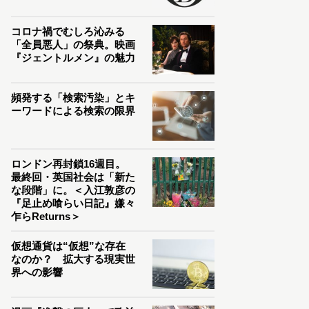
コロナ禍でむしろ沁みる
「全員悪人」の祭典。映画
『ジェントルメン』の魅力
頻発する「検索汚染」とキ
ーワードによる検索の限界
ロンドン再封鎖16週目。
最終回・英国社会は「新た
な段階」に。＜入江敦彦の
『足止め喰らい日記』嫌々
乍らReturns＞
仮想通貨は“仮想”な存在
なのか？ 拡大する現実世
界への影響