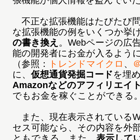
不正な拡張機能はたびたび問
な拡張機能の例をいくつか挙
の書き換え
。Webページの広
能の開発者にお金が入るよう
（参照：
トレンドマイクロ
、
＠
に、
仮想通貨発掘コード
を埋
Amazonなどのアフィリエイ
でもお金を稼ぐことができる
また、現在表示されているW
セス可能なら、その内容を外部
ともできる。また、
表示してい