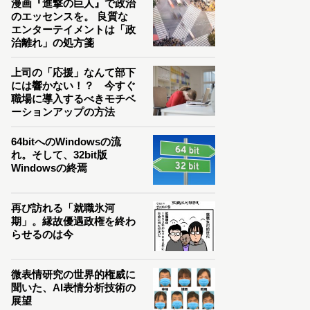
漫画『進撃の巨人』で政治
のエッセンスを。 良質な
エンターテイメントは「政
治離れ」の処方箋
上司の「応援」なんて部下
には響かない！？ 今すぐ
職場に導入するべきモチベ
ーションアップの方法
64bitへのWindowsの流
れ。そして、32bit版
Windowsの終焉
再び訪れる「就職氷河
期」。縁故優遇政権を終わ
らせるのは今
微表情研究の世界的権威に
聞いた、AI表情分析技術の
展望