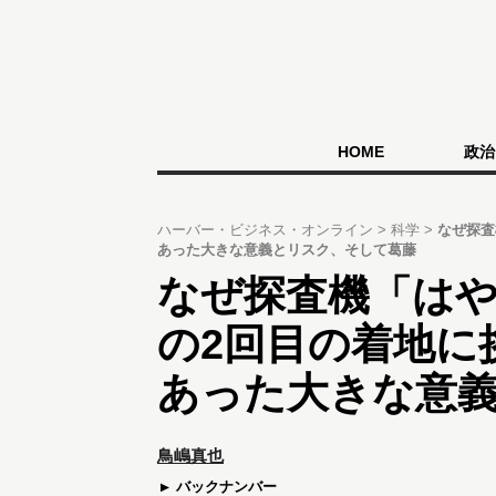
HOME
政治
ハーバー・ビジネス・オンライン
科学
なぜ探査
あった大きな意義とリスク、そして葛藤
なぜ探査機「はや
の2回目の着地に
あった大きな意
鳥嶋真也
バックナンバー