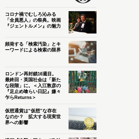
コロナ禍でむしろ沁みる
「全員悪人」の祭典。映画
『ジェントルメン』の魅力
頻発する「検索汚染」とキ
ーワードによる検索の限界
ロンドン再封鎖16週目。
最終回・英国社会は「新た
な段階」に。＜入江敦彦の
『足止め喰らい日記』嫌々
乍らReturns＞
仮想通貨は“仮想”な存在
なのか？ 拡大する現実世
界への影響