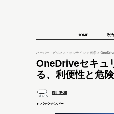
HOME
政治
ハーバー・ビジネス・オンライン
科学
OneD
OneDriveセ
る、利便性と危
柳井政和
バックナンバー