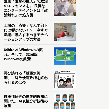
漫画『進撃の巨人』で政治
のエッセンスを。 良質な
エンターテイメントは「政
治離れ」の処方箋
上司の「応援」なんて部下
には響かない！？ 今すぐ
職場に導入するべきモチベ
ーションアップの方法
64bitへのWindowsの流
れ。そして、32bit版
Windowsの終焉
再び訪れる「就職氷河
期」。縁故優遇政権を終わ
らせるのは今
微表情研究の世界的権威に
聞いた、AI表情分析技術の
展望