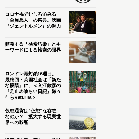
コロナ禍でむしろ沁みる
「全員悪人」の祭典。映画
『ジェントルメン』の魅力
頻発する「検索汚染」とキ
ーワードによる検索の限界
ロンドン再封鎖16週目。
最終回・英国社会は「新た
な段階」に。＜入江敦彦の
『足止め喰らい日記』嫌々
乍らReturns＞
仮想通貨は“仮想”な存在
なのか？ 拡大する現実世
界への影響