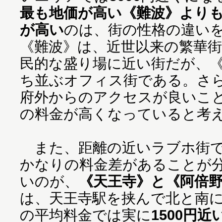
最も地価が高い《難波》より
が高い
のは、街の性格の違い
《難波》は、近世以来の繁華
民的な盛り場に近い街だが、
ち並ぶオフィス街である。さ
府外からのアクセスが良いこ
の料金が高くなっていると考
また、距離の近いラブホ街で
かなりの料金差があることが
いのが、
《天王寺》と《阿倍
は、天王寺駅を挟んで北と南に
の平均料金では実に
1500円近