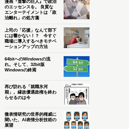
漫画『進撃の巨人』で政治
のエッセンスを。 良質な
エンターテイメントは「政
治離れ」の処方箋
上司の「応援」なんて部下
には響かない！？ 今すぐ
職場に導入するべきモチベ
ーションアップの方法
64bitへのWindowsの流
れ。そして、32bit版
Windowsの終焉
再び訪れる「就職氷河
期」。縁故優遇政権を終わ
らせるのは今
微表情研究の世界的権威に
聞いた、AI表情分析技術の
展望