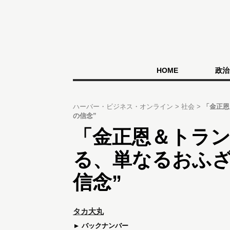
HOME
政治
ハーバー・ビジネス・オンライン
社会
「金正恩
の信念”
「金正恩＆トラ
る、単なるおふざ
信念”
タカ大丸
バックナンバー