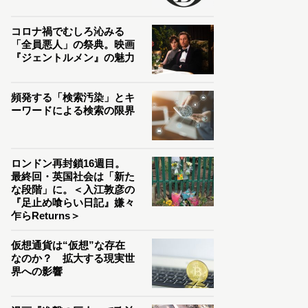
コロナ禍でむしろ沁みる
「全員悪人」の祭典。映画
『ジェントルメン』の魅力
頻発する「検索汚染」とキ
ーワードによる検索の限界
ロンドン再封鎖16週目。
最終回・英国社会は「新た
な段階」に。＜入江敦彦の
『足止め喰らい日記』嫌々
乍らReturns＞
仮想通貨は“仮想”な存在
なのか？ 拡大する現実世
界への影響