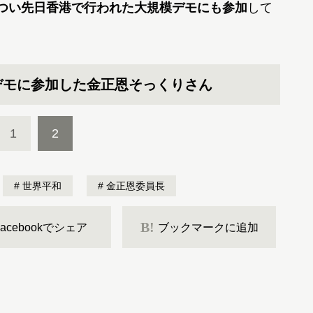
つい先日香港で行われた大規模デモにも参加
して
デモに参加した金正恩そっくりさん
1
2
世界平和
金正恩委員長
B!
Facebookでシェア
ブックマークに追加