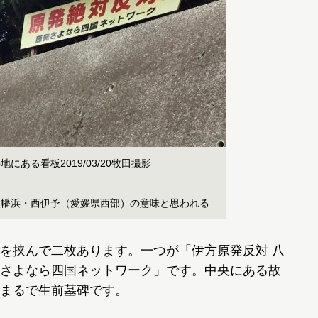
ある看板2019/03/20牧田撮影
る
八幡浜・西伊予（愛媛県西部）の意味と思われる
を挟んで二枚あります。一つが「伊方原発反対 八
さよなら四国ネットワーク」です。中央にある故
まるで生前墓碑です。