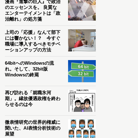
漫画『進撃の巨人』で政治
のエッセンスを。 良質な
エンターテイメントは「政
治離れ」の処方箋
上司の「応援」なんて部下
には響かない！？ 今すぐ
職場に導入するべきモチベ
ーションアップの方法
64bitへのWindowsの流
れ。そして、32bit版
Windowsの終焉
再び訪れる「就職氷河
期」。縁故優遇政権を終わ
らせるのは今
微表情研究の世界的権威に
聞いた、AI表情分析技術の
展望