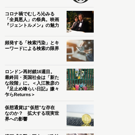
コロナ禍でむしろ沁みる
「全員悪人」の祭典。映画
『ジェントルメン』の魅力
頻発する「検索汚染」とキ
ーワードによる検索の限界
ロンドン再封鎖16週目。
最終回・英国社会は「新た
な段階」に。＜入江敦彦の
『足止め喰らい日記』嫌々
乍らReturns＞
仮想通貨は“仮想”な存在
なのか？ 拡大する現実世
界への影響