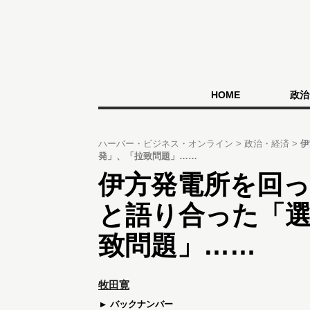
HOME
政治
ハーバー・ビジネス・オンライン
政治・経済
伊
発」、「拉致問題」……
伊方発電所を回っ
と語り合った「選
致問題」……
牧田寛
バックナンバー