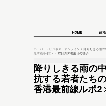
HOME
政治
ハーバー・ビジネス・オンライン
降りしきる雨の
最前線ルポ2＞
12日のデモ翌日の様子
降りしきる雨の
抗する若者たち
香港最前線ルポ2