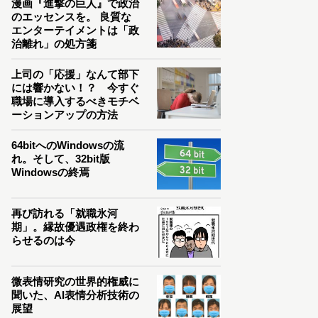
漫画『進撃の巨人』で政治
のエッセンスを。 良質な
エンターテイメントは「政
治離れ」の処方箋
上司の「応援」なんて部下
には響かない！？ 今すぐ
職場に導入するべきモチベ
ーションアップの方法
64bitへのWindowsの流
れ。そして、32bit版
Windowsの終焉
再び訪れる「就職氷河
期」。縁故優遇政権を終わ
らせるのは今
微表情研究の世界的権威に
聞いた、AI表情分析技術の
展望