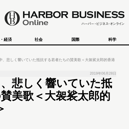
・経済
社会
国際
科学
中、悲しく響いていた抵抗する若者たちの賛美歌＜大袈裟太郎的香港
2019年06月28日
中、悲しく響いていた抵
の賛美歌＜大袈裟太郎的
＞