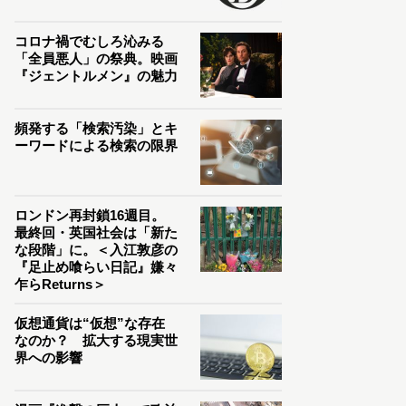
コロナ禍でむしろ沁みる
「全員悪人」の祭典。映画
『ジェントルメン』の魅力
頻発する「検索汚染」とキ
ーワードによる検索の限界
ロンドン再封鎖16週目。
最終回・英国社会は「新た
な段階」に。＜入江敦彦の
『足止め喰らい日記』嫌々
乍らReturns＞
仮想通貨は“仮想”な存在
なのか？ 拡大する現実世
界への影響