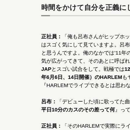
時間をかけて自分を正義に
正社員：
「俺も呂布さんがヒップホッ
はスゴく気にして見ていますよ。呂布
と思うんですよ。俺のなかでは’11年
気が広がってきて、そのあとに呼ばれ
JAP
とスゴい試合をして。戦極では
1
年6月6日、14日開催）のHARLEM
も
『HARLEMでライブできるとは思わ
呂布：
「デビューした頃に歌ってた曲
平日10分のカスのその差って何
』っ
正社員：
「そのHARLEMで実際に