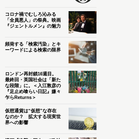
コロナ禍でむしろ沁みる
「全員悪人」の祭典。映画
『ジェントルメン』の魅力
頻発する「検索汚染」とキ
ーワードによる検索の限界
ロンドン再封鎖16週目。
最終回・英国社会は「新た
な段階」に。＜入江敦彦の
『足止め喰らい日記』嫌々
乍らReturns＞
仮想通貨は“仮想”な存在
なのか？ 拡大する現実世
界への影響