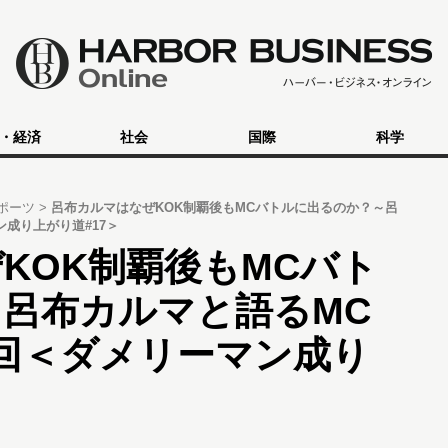
・経済
社会
国際
科学
ポーツ
呂布カルマはなぜKOK制覇後もMCバトルに出るのか？～呂
成り上がり道#17＞
KOK制覇後もMCバト
呂布カルマと語るMC
回＜ダメリーマン成り