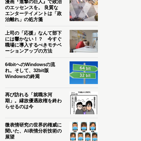
漫画『進撃の巨人』で政治
のエッセンスを。 良質な
エンターテイメントは「政
治離れ」の処方箋
上司の「応援」なんて部下
には響かない！？ 今すぐ
職場に導入するべきモチベ
ーションアップの方法
64bitへのWindowsの流
れ。そして、32bit版
Windowsの終焉
再び訪れる「就職氷河
期」。縁故優遇政権を終わ
らせるのは今
微表情研究の世界的権威に
聞いた、AI表情分析技術の
展望