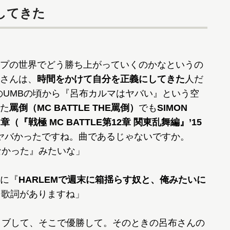
してきた
プの世界でどう勝ち上がっていくのかなというの
さんは、
時間をかけて自分を正義にしてきた
人だ
のUMBの頃から『呂布カルマはヤバい』という空
た
罵倒（MC BATTLE THE罵倒）
でも
SIMON
2章（『戦極 MC BATTLE第12章 関東乱舞編』’15
ヤバかったですね。曲であるじゃないですか。
なかった』みたいな」
に『
HARLEMで週末に箱揺らす奴と、俺みたいに
て歌詞がありますね」
ライブして、そこで優勝して。そのときの呂布さんの