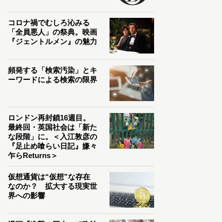
コロナ禍でむしろ沁みる
「全員悪人」の祭典。映画
『ジェントルメン』の魅力
頻発する「検索汚染」とキ
ーワードによる検索の限界
ロンドン再封鎖16週目。
最終回・英国社会は「新た
な段階」に。＜入江敦彦の
『足止め喰らい日記』嫌々
乍らReturns＞
仮想通貨は“仮想”な存在
なのか？ 拡大する現実世
界への影響