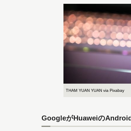
THAM YUAN YUAN via Pixabay
GoogleがHuaweiのAn