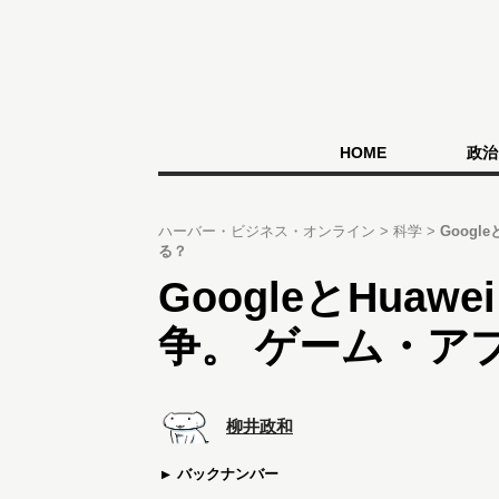
HOME
政治
ハーバー・ビジネス・オンライン
科学
Goog
る？
GoogleとHua
争。 ゲーム・ア
柳井政和
バックナンバー