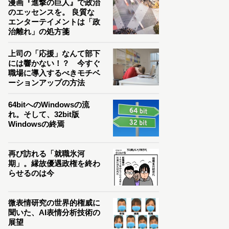
漫画『進撃の巨人』で政治
のエッセンスを。 良質な
エンターテイメントは「政
治離れ」の処方箋
上司の「応援」なんて部下
には響かない！？ 今すぐ
職場に導入するべきモチベ
ーションアップの方法
64bitへのWindowsの流
れ。そして、32bit版
Windowsの終焉
再び訪れる「就職氷河
期」。縁故優遇政権を終わ
らせるのは今
微表情研究の世界的権威に
聞いた、AI表情分析技術の
展望