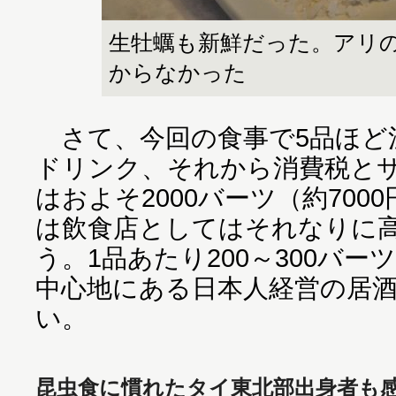
生牡蠣も新鮮だった。アリ
からなかった
さて、今回の食事で5品ほど
ドリンク、それから消費税と
はおよそ2000バーツ（約70
は飲食店としてはそれなりに
う。1品あたり200～300バ
中心地にある日本人経営の居
い。
昆虫食に慣れたタイ東北部出身者も