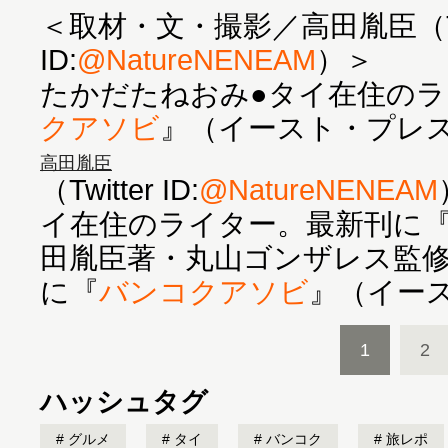
＜取材・文・撮影／高田胤臣（Twi
ID:
@NatureNENEAM
）＞
たかだたねおみ●タイ在住のラ
クアソビ
』（イースト・プレ
高田胤臣
（Twitter ID:
@NatureNENEAM
イ在住のライター。最新刊に
田胤臣著・丸山ゴンザレス監
に『
バンコクアソビ
』（イー
1
2
ハッシュタグ
グルメ
タイ
バンコク
旅レポ