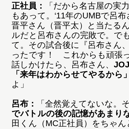
正社員：
「だから名古屋の実
もあって。‘11年のUMBで呂
晋平さん（晋平太）と当たる
ルだと呂布さんの完敗で。で
て。その試合後に『呂布さん
ったです！ これからも頑張
話しかけたら、呂布さん、
JO
「来年はわからせてやるから
よ」
呂布：
「全然覚えてないな。
でバトルの後の記憶があまり
田くん（MC正社員）をちゃん