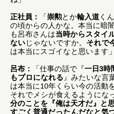
正社員：
「
崇勲
とか
輪入道
く
の頃からの人かな。本当に暗
も呂布さんは
当時からスタイ
ない
じゃないですか。
それで
は本当にスゴイなと思います
呂布：
「仕事の話で『
一日3時
もプロになれる
』みたいな言
は本当に10年くらい今の活動
それでメシが食えるようにな
分のことを『俺は天才だ』と
すごく普通だったんだなと気