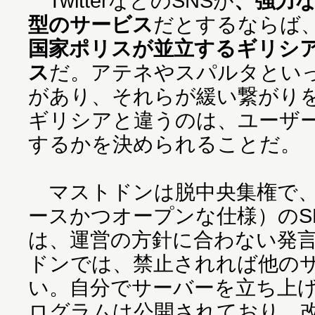
TwitterなどのSNSが
、強力
型のサービス
だとするならば
国家ポリスが並立するギリシ
ス
だ。アテネやスパルタとい
があり、それらが緩い繋がり
ギリシアと違うのは、ユーザ
するかを決められることだ。
マストドンは脱中央集権で、
ースかつオープンな仕様）のSNS
は、運営の方針に合わない発
ドンでは、禁止されれば他の
い。自分でサーバーを立ち上
ログラムは公開されており、