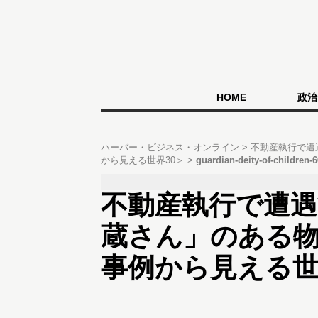
HOME
政治
ハーバー・ビジネス・オンライン
不動産執行で遭
から見える世界30＞
guardian-deity-of-children-
不動産執行で遭
蔵さん」のある
事例から見える世