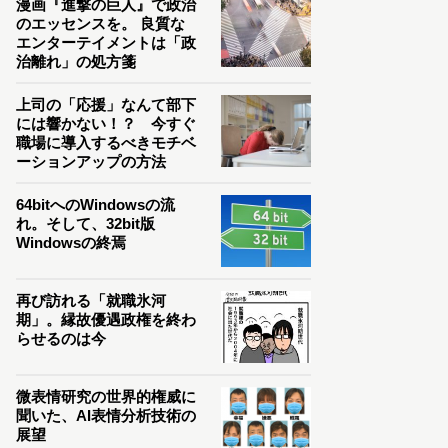
漫画『進撃の巨人』で政治
のエッセンスを。 良質な
エンターテイメントは「政
治離れ」の処方箋
上司の「応援」なんて部下
には響かない！？ 今すぐ
職場に導入するべきモチベ
ーションアップの方法
64bitへのWindowsの流
れ。そして、32bit版
Windowsの終焉
再び訪れる「就職氷河
期」。縁故優遇政権を終わ
らせるのは今
微表情研究の世界的権威に
聞いた、AI表情分析技術の
展望