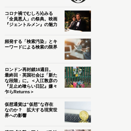
コロナ禍でむしろ沁みる
「全員悪人」の祭典。映画
『ジェントルメン』の魅力
頻発する「検索汚染」とキ
ーワードによる検索の限界
ロンドン再封鎖16週目。
最終回・英国社会は「新た
な段階」に。＜入江敦彦の
『足止め喰らい日記』嫌々
乍らReturns＞
仮想通貨は“仮想”な存在
なのか？ 拡大する現実世
界への影響