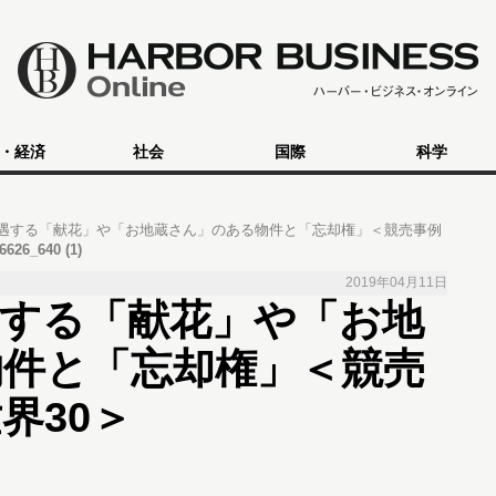
・経済
社会
国際
科学
遇する「献花」や「お地蔵さん」のある物件と「忘却権」＜競売事例
66626_640 (1)
2019年04月11日
遇する「献花」や「お地
物件と「忘却権」＜競売
界30＞