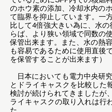
のホウ素の添加、冷却水内の
て臨界を抑止しています。一
比して4倍強大きい為に、水の
らば、より狭い領域で同数の
保管出来ます。また、水の熱
も容易であるために使用直後で
を保管することが出来ます）
日本においても電力中央研究所
とドライキャスクを比較した
検討が続けられてきましたが
ライキャスクの取り入れは行
た。