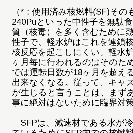
（*：使用済み核燃料(SF)その
240Puといった中性子を無駄
質（核毒）を多く含むために
性子で、軽水炉はこれを連鎖
核反応を起こしにくい。軽水炉
ヶ月毎に行われるのはそのた
では運転日数が18ヶ月を超え
出来なくなる。従って、キャ
が生じると言うことは、まず
事に絶対はないために臨界対
SFPは、減速材である水が
ているためにSFP内での核燃