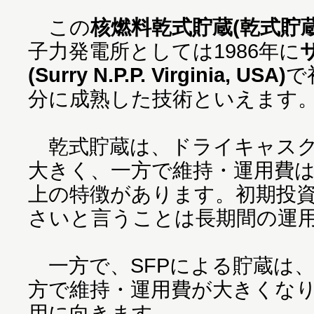
この
核燃料乾式貯蔵(乾式貯蔵
子力発電所としては1986年に
(Surry N.P.P. Virginia, USA)
で
分に成熟した技術といえます
乾式貯蔵は、ドライキャスク
大きく、一方で維持・運用費
上の特徴があります。初期投
さいと言うことは長期間の運
一方で、SFPによる貯蔵は
方で維持・運用費が大きくな
用に向きます。