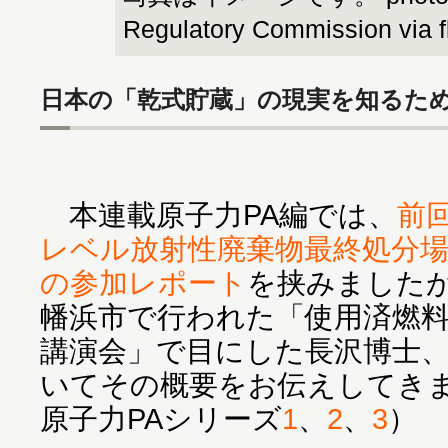
Regulatory Commission via f
日本の「乾式貯蔵」の現実を知るた
本連載原子力PA編では、
前
レベル放射性廃棄物最終処分
の参加レポート
を挟みました
幡浜市で行われた「使用済燃
講演会」で目にした長沢博士
いてその概要をお伝えしてき
原子力PAシリーズ
1
、
2
、
3
）