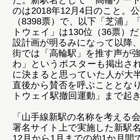
のは2018年12月4日のこと。
（8398票）で、以下「芝浦」
トウェイ」は130位（36票）
設計画が明るみになって以降
街では「高輪駅」を推す声が
わ」というポスターも掲出さ
に決まると思っていた人が大
直後から賛否を呼ぶこととなり
トウェイ駅撤回運動」まで起
「山手線新駅の名称を考える
署名サイト上で実施した新駅
12月から1月までの約1か月間で