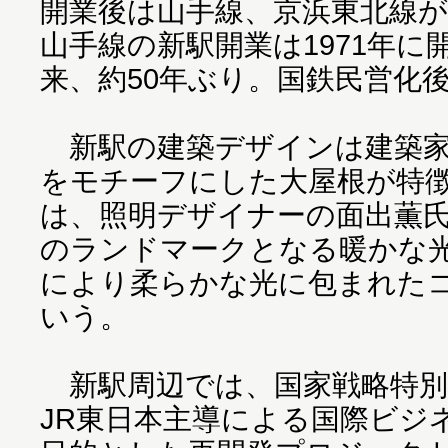
開業後は山手線、京浜東北線
山手線の新駅開業は1971年に
来、約50年ぶり。国鉄民営化
新駅の建築デザインは建築家
をモチーフにした大屋根が特
は、照明デザイナーの面出薫
のランドマークとなる暖かな
により柔らかな光に包まれた
いう。
新駅周辺では、国家戦略特別
JR東日本主導による国際ビジ