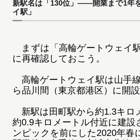
新駅名は「130位」――開業まで1
イ駅」
まずは「高輪ゲートウェイ駅
に再確認しておこう。
高輪ゲートウェイ駅は山手線
ら品川間（東京都港区）に開
新駅は田町駅から約1.3キロ
約0.9キロメートル付近に建
ンピックを前にした2020年