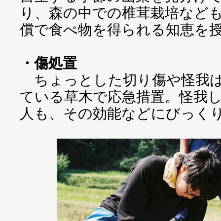
り、森の中での椎茸栽培など
償で食べ物を得られる知恵を
・傷処置
ちょっとした切り傷や怪我は
ている草木で応急措置。怪我
人も、その効能などにびっく