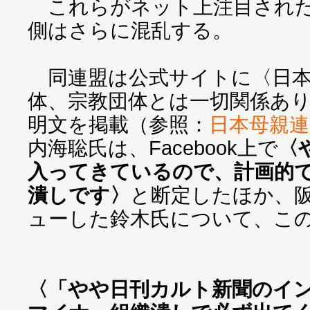
これらがネット上注目された
側はさらに混乱する。
同連盟は公式サイトに〈日本
体、宗教団体とは一切関係あ
明文を掲載（参照：
日本母親連
内海聡氏は、Facebook上で
〈
入ってきているので、計画的
潰しです〉
と断定したほか、
ューした鈴木氏について、こ
〈「やや日刊カルト新聞のイ