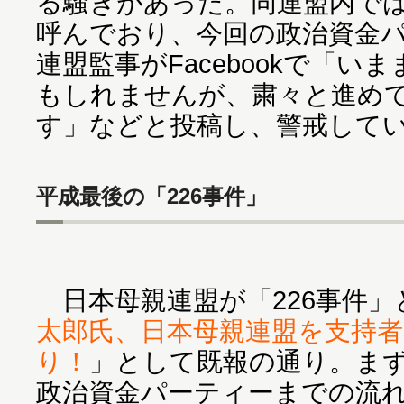
る騒ぎがあった。同連盟内では
呼んでおり、今回の政治資金
連盟監事がFacebookで「
もしれませんが、粛々と進め
す」などと投稿し、警戒して
平成最後の「226事件」
日本母親連盟が「226事件」
太郎氏、日本母親連盟を支持
り！
」として既報の通り。ま
政治資金パーティーまでの流