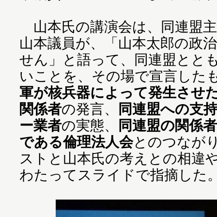
山本氏の講演会は、同連盟主
山本議員が、「山本太郎の政
せん」と語って、同連盟とと
いことを、その場で宣言した
軍が核兵器によって発生させ
関係者
の発言、
同連盟への支
ー業者
の実態、
同連盟の関係
である倫理法人会
とのつなが
ストと山本氏の考えとの相違や
わたってスライドで指摘した