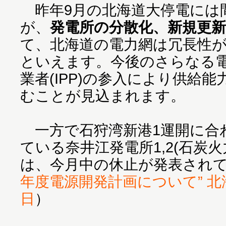
昨年9月の北海道大停電には
が、
発電所の分散化、新規更
て、北海道の電力網は冗長性
といえます。今後のさらなる
業者(IPP)の参入により供給
むことが見込まれます。
一方で石狩湾新港1運開に合
ている奈井江発電所1,2(石炭火力
は、今月中の休止が発表され
年度電源開発計画について” 北海
日
）