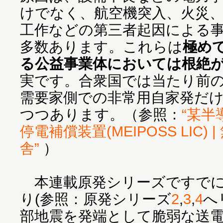
けでなく、航空機突入、火災
工作などの第三者起因による
多数あります。これらは
極め
る公益事業体においては根絶
実です。合衆国では当たり前
需要家側での非常用自家発だ
つつあります。（参照：
“某半
停電補償装置(MEIPOSS LIC) 
舎”
）
本連載原発シリーズですでに
り(参照：原発シリーズ
2
,
3
,
4
へ
部地震を発端として脆弱な送