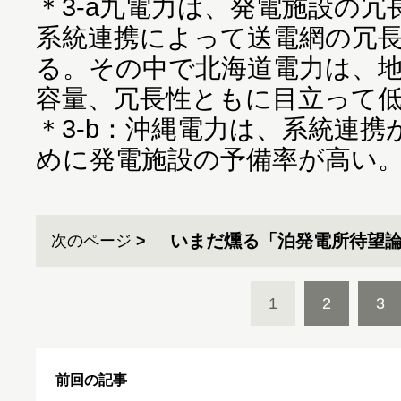
＊3-a九電力は、発電施設の
系統連携によって送電網の冗
る。その中で北海道電力は、
容量、冗長性ともに目立って
＊3-b：沖縄電力は、系統連
めに発電施設の予備率が高い
いまだ燻る「泊発電所待望
次のページ
1
2
3
前回の記事