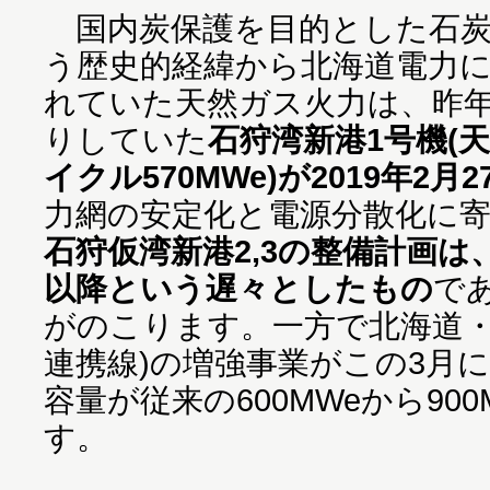
国内炭保護を目的とした石炭
う歴史的経緯から北海道電力
れていた天然ガス火力は、昨年
りしていた
石狩湾新港1号機(
イクル570MWe)が2019年2月
力網の安定化と電源分散化に
石狩仮湾新港2,3の整備計画は、
以降という遅々としたもの
で
がのこります。一方で北海道・
連携線)の増強事業がこの3月
容量が従来の600MWeから90
す。