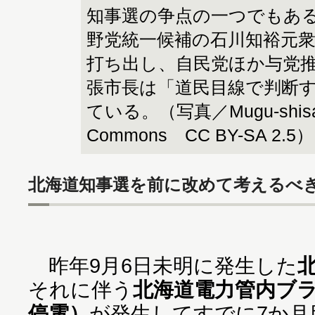
知事選の争点の一つでもあ
野党統一候補の石川知裕元
打ち出し、自民党ほか与党
張市長は「道民目線で判断
ている。（写真／Mugu-shisai v
Commons CC BY-SA 2.5）
北海道知事選を前に改めて考えるべ
昨年9月6日未明に発生した
それに伴う
北海道電力管内ブ
停電）
が発生してすでに7か月