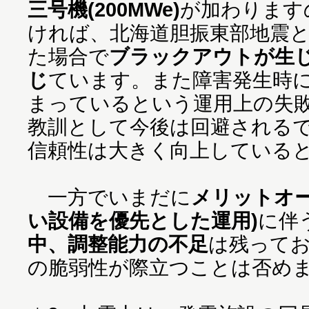
三号機(200MWe)
が加わります
ければ、北海道胆振東部地震
た場合で
ブラックアウトが生
じ
ています。また障害発生時
まっているという運用上の失
教訓として今後は回避される
信頼性は大きく向上している
一方でいまだに
メリットオー
い設備を優先とした運用)
に伴
中、調整能力の不足
は残って
の脆弱性が際立つことは否めま