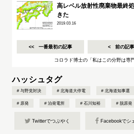
高レベル放射性廃棄物最終
きた
2019.03.16
一番最初の記事
前の記
コロラド博士の「私はこの分野は専
ハッシュタグ
与野党対決
北海道大停電
北海道知事選
原発
泊発電所
石川知裕
脱原発
Twitterでつぶやく
Facebookで