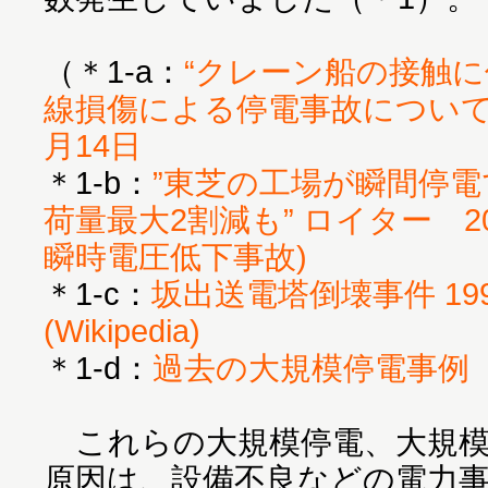
（＊1-a：
“クレーン船の接触
線損傷による停電事故について 東
月14日
＊1-b：
”東芝の工場が瞬間停電
荷量最大2割減も” ロイター 20
瞬時電圧低下事故)
＊1-c：
坂出送電塔倒壊事件 199
(Wikipedia)
＊1-d：
過去の大規模停電事例
これらの大規模停電、大規模
原因は、設備不良などの電力