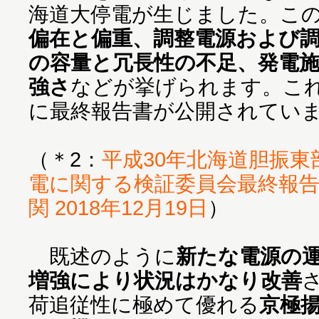
海道大停電が生じました。こ
偏在と偏重、調整電源および
の容量と冗長性の不足、発電
強さ
などが挙げられます。こ
に最終報告書が公開されていま
（＊2：
平成30年北海道胆振
電に関する検証委員会最終報告
関 2018年12月19日
）
既述のように
新たな電源の
増強により状況はかなり改善
荷追従性に極めて優れる
京極揚