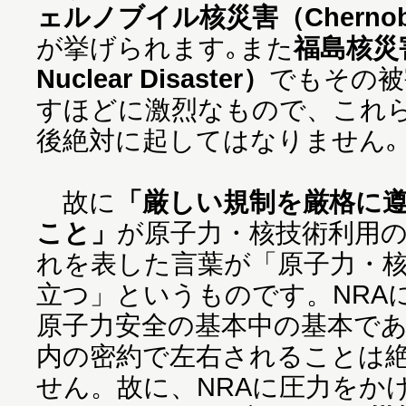
ェルノブイル核災害（Chernobyl N
が挙げられます｡また
福島核災害
Nuclear Disaster）
でもその被
すほどに激烈なもので、これ
後絶対に起してはなりません｡
故に
「厳しい規制を厳格に
こと」
が原子力・核技術利用
れを表した言葉が「原子力・
立つ」というものです。NRA
原子力安全の基本中の基本で
内の密約で左右されることは
せん。故に、NRAに圧力をか