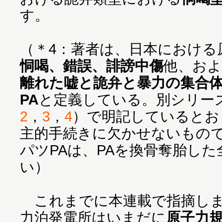
す。
（＊4：著者は、日本における
恫喝、錯誤、誹謗中傷
他、お
離れた嘘と詭弁と暴力の集合
PA
と定義している。別シリーズ
2
，
3
，
4
）で明記しているとお
主的手続きに欠かせないもの
パツPAは、PAを換骨奪胎し
い）
これまでに本連載で指摘しま
力泊発電所はいまだに
原子力規