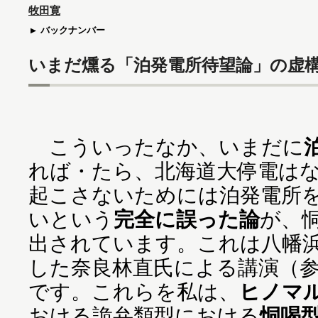
牧田寛
バックナンバー
いまだ燻る「泊発電所待望論」の虚
こういったなか、いまだに
れば・たら、北海道大停電は
起こさないためには泊発電所
いという
完全に誤った論
が、
出されています。これは八幡浜
した奈良林直氏による講演（
です。これらを私は、
ヒノマ
おける詭弁類型における
恫喝型