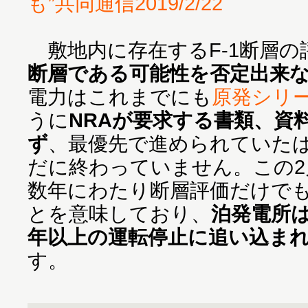
も”共同通信2019/2/22
敷地内に存在するF-1断層の
断層である可能性を否定出来
電力はこれまでにも
原発シリー
うに
NRAが要求する書類、資
ず
、最優先で進められていた
だに終わっていません。この2
数年にわたり断層評価だけで
とを意味しており、
泊発電所は
年以上の運転停止に追い込ま
す。