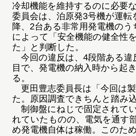
冷却機能を維持するのに必要
委員会は、泊原発3号機が運転を
降、2台ある非常用発電機のう
によって「安全機能の健全性
た」と判断した。
今回の違反は、4段階ある違
目で、発電機の納入時から起
る。
更田豊志委員長は「今回は製
た。原因調査できちんと踏み
制御盤にねじで固定されてい
れていたものの、電気を通す
め発電機自体は稼働。このため