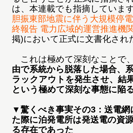
は、本連載でも指摘していま
胆振東部地震に伴う大規模停
終報告 電力広域的運営推進機関 2
掲)において正式に文書化され
これは極めて深刻なことで
由で系統から脱落した場合、
ラックアウトを発生させ、結
という極めて深刻な事態に陥
▼
驚くべき事実その3：送電網
た際に泊発電所は発送電の資
る存在であった