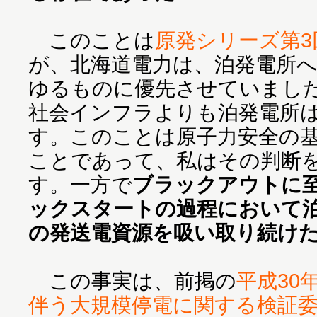
このことは
原発シリーズ第3
が、北海道電力は、泊発電所
ゆるものに優先させていまし
社会インフラよりも泊発電所
す。このことは原子力安全の
ことであって、私はその判断
す。一方で
ブラックアウトに
ックスタートの過程において
の発送電資源を吸い取り続け
この事実は、前掲の
平成30
伴う大規模停電に関する検証委