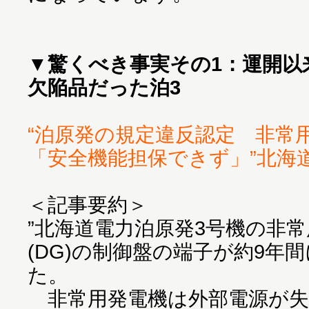
▼
驚くべき事実その1：運開以
欠陥品だった泊3
“泊原発の規定違反認定 非
「安全機能担保できず」”北海道新聞 
＜記事要約＞
”北海道電力泊原発3号機の非
(DG)の制御盤の端子が約9年
た。
非常用発電機は外部電源が失