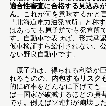
適合性審査に合格する見込み
ん
。これが何を意味するかと
「北海道電力泊発電所」と称
はあっても原子炉でも発電所
す。自動車で表せば、形式承
仮車検証すら給付されない、
ない野良自動車です。
原子力は、得られる利益が巨
れるものの、
内包するリスク
的に確率をどんなに下げても
ば一国家が破滅するほどの損
です。例えばソ連邦が崩壊し