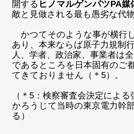
開する
ヒノマルゲンパツPA媒
敵と見做される最も愚劣な代
かつてそのような事が横行し
あり、本来ならば原子力規制
人、学者、政治家、事業者は
であるところを日本固有のご
てきておりません（＊5）。
（＊5：検察審査会決定による
かろうじて当時の東京電力幹
る）