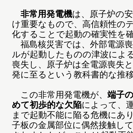
非常用発電機
は、原子炉の
け重要なもので、高信頼性の
化することで起動の確実性を
福島核災害では、外部電源喪
ルが起動したものの津波によ
喪失し、原子炉は全電源喪失
発に至るという教科書的な推
この非常用発電機が、
端子
めて初歩的な欠陥
によって、
まで起動不能に陥る危機にあ
子板の金属部位に偶然接触し