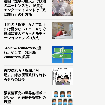
漫画『進撃の巨人』で政治
のエッセンスを。 良質な
エンターテイメントは「政
治離れ」の処方箋
上司の「応援」なんて部下
には響かない！？ 今すぐ
職場に導入するべきモチベ
ーションアップの方法
64bitへのWindowsの流
れ。そして、32bit版
Windowsの終焉
再び訪れる「就職氷河
期」。縁故優遇政権を終わ
らせるのは今
微表情研究の世界的権威に
聞いた、AI表情分析技術の
展望