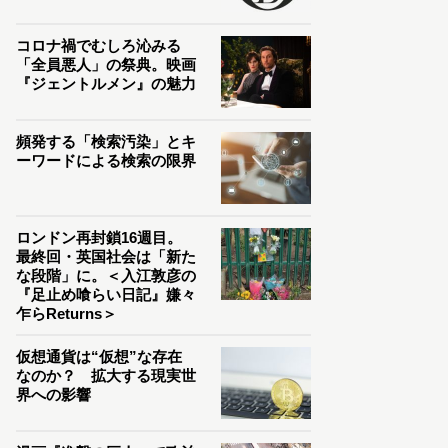
コロナ禍でむしろ沁みる
「全員悪人」の祭典。映画
『ジェントルメン』の魅力
頻発する「検索汚染」とキ
ーワードによる検索の限界
ロンドン再封鎖16週目。
最終回・英国社会は「新た
な段階」に。＜入江敦彦の
『足止め喰らい日記』嫌々
乍らReturns＞
仮想通貨は“仮想”な存在
なのか？ 拡大する現実世
界への影響