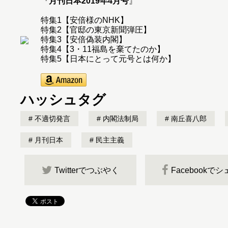
『
月刊日本2019年4月号
』
特集1【安倍様のNHK】
特集2【官邸の東京新聞弾圧】
特集3【安倍偽装内閣】
特集4【3・11福島を棄てたのか】
特集5【日本にとって元号とは何か】
ハッシュタグ
不適切発言
内閣法制局
南丘喜八郎
月刊日本
民主主義
Twitterでつぶやく
Facebookで