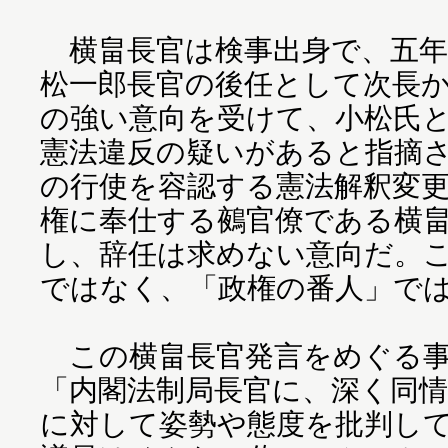
横畠長官は検事出身で、五年
松一郎長官の後任として次長
の強い意向を受けて、小松氏
憲法違反の疑いがあると指摘
の行使を容認する憲法解釈変
権に奉仕する鵺官僚である横
し、辞任は求めない意向だ。
ではなく、「政権の番人」で
この横畠長官発言をめぐる事
「内閣法制局長官に、深く同
に対して姿勢や態度を批判し