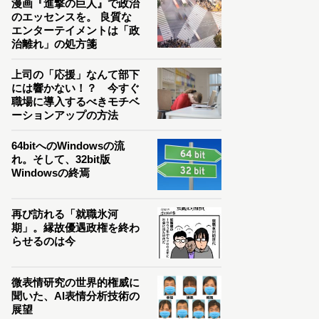
漫画『進撃の巨人』で政治
のエッセンスを。 良質な
エンターテイメントは「政
治離れ」の処方箋
上司の「応援」なんて部下
には響かない！？ 今すぐ
職場に導入するべきモチベ
ーションアップの方法
64bitへのWindowsの流
れ。そして、32bit版
Windowsの終焉
再び訪れる「就職氷河
期」。縁故優遇政権を終わ
らせるのは今
微表情研究の世界的権威に
聞いた、AI表情分析技術の
展望