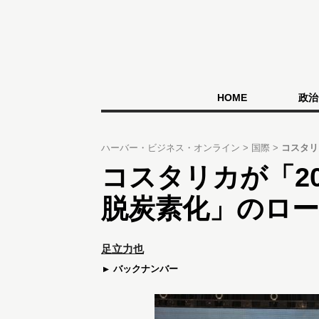
HOME
政治
ハーバー・ビジネス・オンライン
国際
コスタリ
コスタリカが「2
脱炭素化」のロ
足立力也
バックナンバー