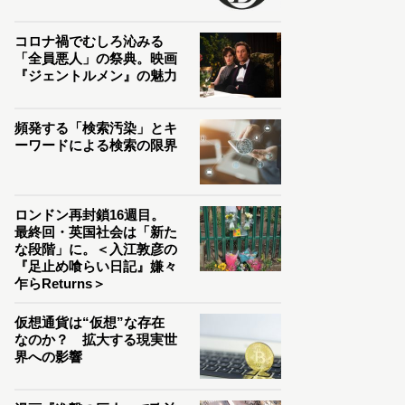
コロナ禍でむしろ沁みる
「全員悪人」の祭典。映画
『ジェントルメン』の魅力
頻発する「検索汚染」とキ
ーワードによる検索の限界
ロンドン再封鎖16週目。
最終回・英国社会は「新た
な段階」に。＜入江敦彦の
『足止め喰らい日記』嫌々
乍らReturns＞
仮想通貨は“仮想”な存在
なのか？ 拡大する現実世
界への影響