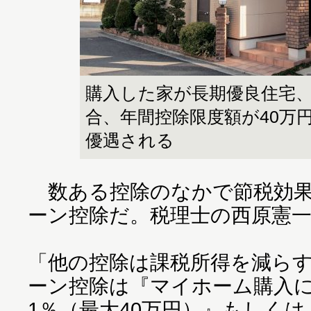
購入した家が長期優良住宅
合、年間控除限度額が40万
優遇される
数ある控除のなかで節税効果
ーン控除だ。税理士の西原憲
「他の控除は課税所得を減ら
ーン控除は『マイホーム購入
1％（最大40万円）』もしく