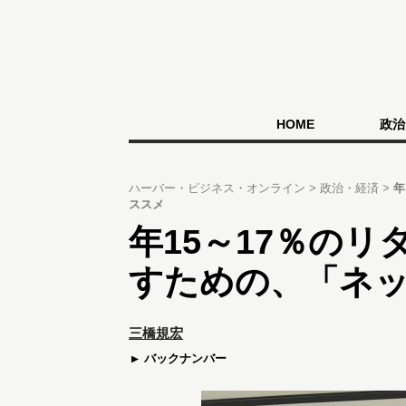
HOME
政治
ハーバー・ビジネス・オンライン
政治・経済
年
ススメ
年15～17％の
すための、「ネ
三橋規宏
バックナンバー