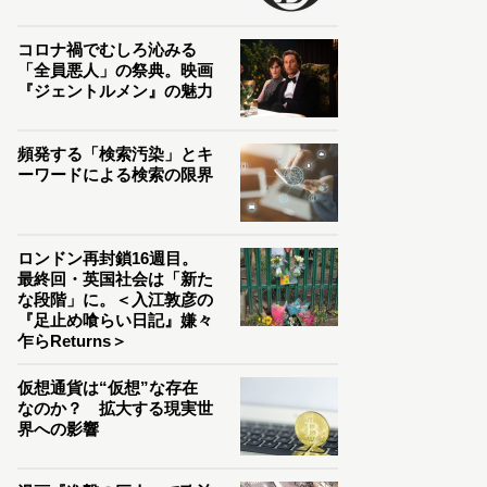
コロナ禍でむしろ沁みる
「全員悪人」の祭典。映画
『ジェントルメン』の魅力
頻発する「検索汚染」とキ
ーワードによる検索の限界
ロンドン再封鎖16週目。
最終回・英国社会は「新た
な段階」に。＜入江敦彦の
『足止め喰らい日記』嫌々
乍らReturns＞
仮想通貨は“仮想”な存在
なのか？ 拡大する現実世
界への影響