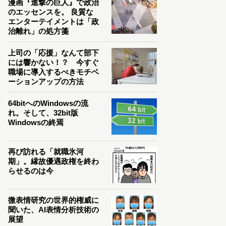
漫画『進撃の巨人』で政治
のエッセンスを。 良質な
エンターテイメントは「政
治離れ」の処方箋
上司の「応援」なんて部下
には響かない！？ 今すぐ
職場に導入するべきモチベ
ーションアップの方法
64bitへのWindowsの流
れ。そして、32bit版
Windowsの終焉
再び訪れる「就職氷河
期」。縁故優遇政権を終わ
らせるのは今
微表情研究の世界的権威に
聞いた、AI表情分析技術の
展望