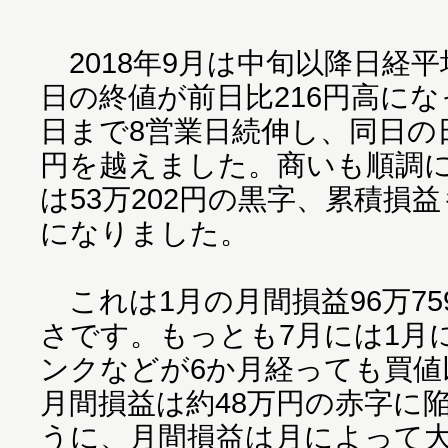
2018年9月は中旬以降日経平
日の終値が前日比216円高にな
日まで8営業日続伸し、同日の日
円を越えました。商いも順調に
は53万202円の黒字、累積損益も
になりました。
これは1月の月間損益96万75
さです。もっとも7月には1月
ンクなどが6か月経っても買値
月間損益は約48万円の赤字に
うに、月間損益は月によって