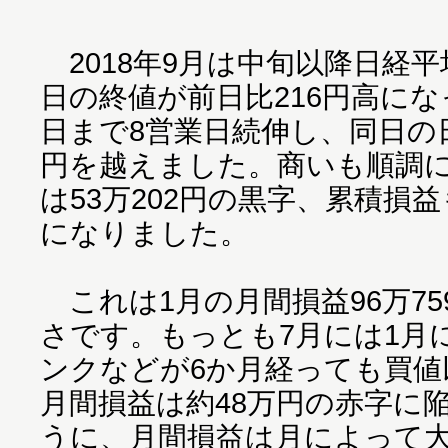
2018年9月は中旬以降日経平
日の終値が前日比216円高にな
日まで8営業日続伸し、同日の日
円を越えました。商いも順調に
は53万202円の黒字、累積損益も
になりました。
これは1月の月間損益96万75
さです。もっとも7月には1月
ンクなどが6か月経っても買値
月間損益は約48万円の赤字に
うに、月間損益は月によって