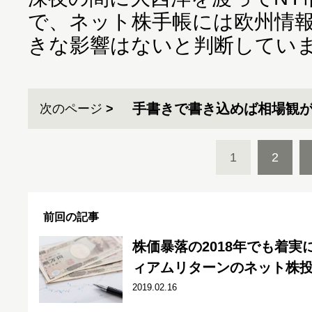
で、ネット株手帳には欧州情
きな影響はないと判断してい
手書きで書き込めば相場観
次のページ
1
2
前回の記事
株価暴落の2018年でも着実
ィアムリターンのネット株
2019.02.16