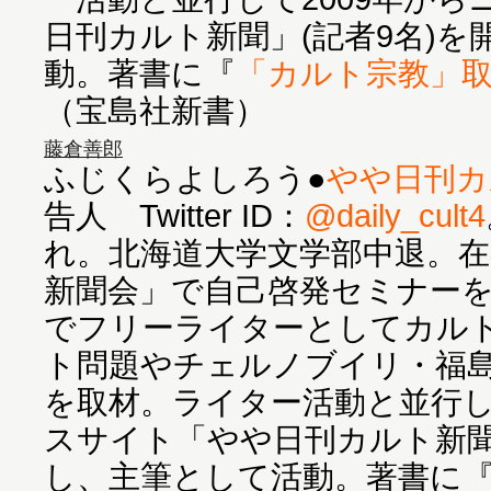
日刊カルト新聞」(記者9名)
動。著書に『
「カルト宗教」
（宝島社新書）
藤倉善郎
ふじくらよしろう●
やや日刊カ
告人 Twitter ID：
@daily_cult4
れ。北海道大学文学部中退。在
新聞会」で自己啓発セミナー
でフリーライターとしてカル
ト問題やチェルノブイリ・福
を取材。ライター活動と並行し
スサイト「やや日刊カルト新聞
し、主筆として活動。著書に