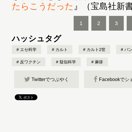
たらこうだった
』（宝島社新
1
2
3
ハッシュタグ
エセ科学
カルト
カルト2世
パン
反ワクチン
疑似科学
麻疹
Twitterでつぶやく
Facebookで