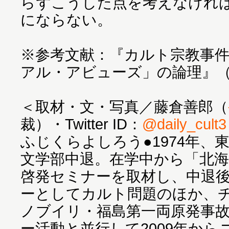
らずこうした点を考えなけれ
にならない。
※参考文献：『カルト宗教事
アル・アビューズ」の論理』
＜取材・文・写真／藤倉善郎（
裁）・Twitter ID：
@daily_cult3
ふじくらよしろう●1974年、
文学部中退。在学中から「北海
啓発セミナーを取材し、中退
ーとしてカルト問題のほか、
ノブイリ・福島第一両原発事
ー活動と並行して2009年か