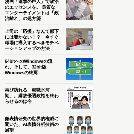
漫画『進撃の巨人』で政治
のエッセンスを。 良質な
エンターテイメントは「政
治離れ」の処方箋
上司の「応援」なんて部下
には響かない！？ 今すぐ
職場に導入するべきモチベ
ーションアップの方法
64bitへのWindowsの流
れ。そして、32bit版
Windowsの終焉
再び訪れる「就職氷河
期」。縁故優遇政権を終わ
らせるのは今
微表情研究の世界的権威に
聞いた、AI表情分析技術の
展望