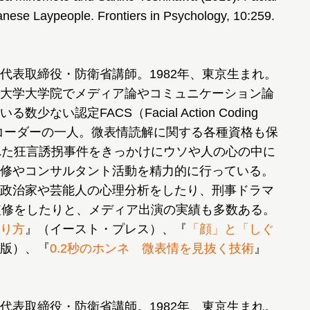
anese Laypeople. Frontiers in Psychology, 10:259.
代表取締役・防衛省講師。1982年、東京生まれ。
大学大学院でメディア論やコミュニケーション論
い認定FACS（Facial Action Coding
）コーダーの一人。微表情読解に関する各種資格も保
れた狂言誘拐事件をきっかけにウソや人の心の中に
修やコンサルタント活動を精力的に行っている。
政治家や芸能人の心理分析をしたり、刑事ドラマ
監修をしたりと、メディア出演の実績も多数ある。
り方
』（イースト・プレス）、『
「顔」と「しぐ
版）、『
0.2秒のホンネ 微表情を見抜く技術
』
代表取締役・防衛省講師。1982年、東京生まれ。