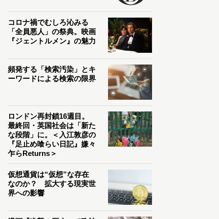
コロナ禍でむしろ沁みる
「全員悪人」の祭典。映画
『ジェントルメン』の魅力
頻発する「検索汚染」とキ
ーワードによる検索の限界
ロンドン再封鎖16週目。
最終回・英国社会は「新た
な段階」に。＜入江敦彦の
『足止め喰らい日記』嫌々
乍らReturns＞
仮想通貨は“仮想”な存在
なのか？ 拡大する現実世
界への影響