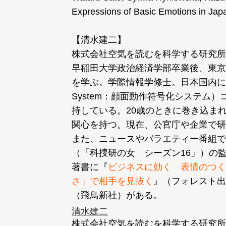
Expressions of Basic Emotions in Jap
【清水建二】
株式会社空気を読むを科学する研究所
早稲田大学政治経済学部卒業後、東京
を学ぶ。学際情報学修士。日本国内にいる数少な
System：顔面動作符号化システム
持している。20歳のときに巻き込ま
関心を持つ。現在、公官庁や企業で研
また、ニュースやバラエティー番組で
（「科捜研の女 シーズン16」）の
著書に『
ビジネスに効く 表情のつく
さ」で相手を見抜く
』（フォレスト出
（飛鳥新社）がある。
清水建二
株式会社空気を読むを科学する研究所