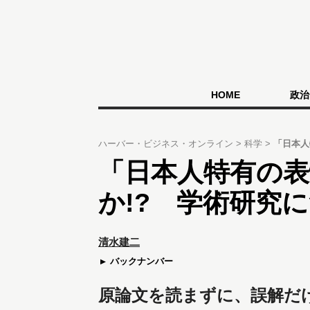
HOME
政治
ハーバー・ビジネス・オンライン
科学
「日本人
「日本人特有の
か!? 学術研究
清水建二
バックナンバー
原論文を読まずに、誤解だ