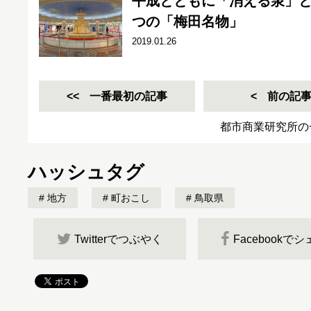
平成とともに「消える泉」と
つの「梅田名物」
2019.01.26
一番最初の記事
前の記
都市商業研究所の
ハッシュタグ
地方
町おこし
鳥取県
Twitterでつぶやく
Facebookで