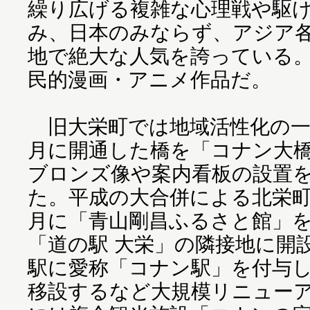
繰り広げる複雑な心理戦や駆
み、日本のみならず、アジア
地で絶大な人気を誇っている
民的漫画・アニメ作品だ。
旧大栄町では地域活性化の一環
月に開通した橋を「コナン大
ブロンズ像や案内看板の設置
た。平成の大合併による北栄町の
月に「青山剛昌ふるさと館」を
「道の駅 大栄」の隣接地に開設
駅に愛称「コナン駅」を付与
移設するなど大規模リニューアル