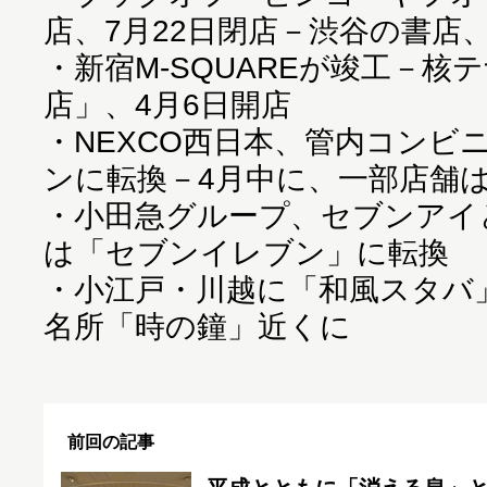
店、7月22日閉店－渋谷の書店
・
新宿M-SQUAREが竣工－核
店」、4月6日開店
・
NEXCO西日本、管内コンビ
ンに転換－4月中に、一部店舗
・
小田急グループ、セブンアイ
は「セブンイレブン」に転換
・
小江戸・川越に「和風スタバ」
名所「時の鐘」近くに
前回の記事