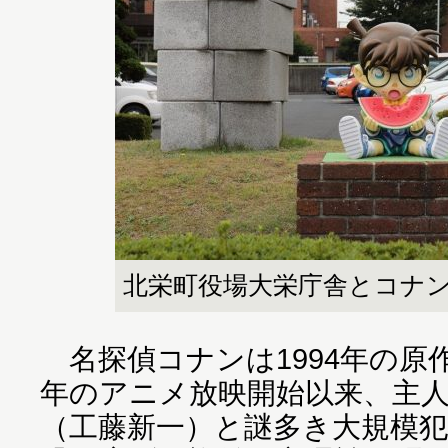
北栄町役場大栄庁舎とコナ
名探偵コナンは1994年の原作
年のアニメ放映開始以来、主
（工藤新一）と謎多き大規模