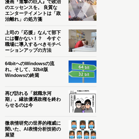
漫画『進撃の巨人』で政治
のエッセンスを。 良質な
エンターテイメントは「政
治離れ」の処方箋
上司の「応援」なんて部下
には響かない！？ 今すぐ
職場に導入するべきモチベ
ーションアップの方法
64bitへのWindowsの流
れ。そして、32bit版
Windowsの終焉
再び訪れる「就職氷河
期」。縁故優遇政権を終わ
らせるのは今
微表情研究の世界的権威に
聞いた、AI表情分析技術の
展望