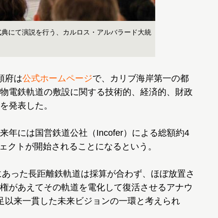
式典にて演説を行う、カルロス・アルバラード大統
領府は
公式ホームページ
で、カリブ海岸第一の都
物電鉄軌道の敷設に関する技術的、経済的、財政
を発表した。
には国営鉄道公社（Incofer）による総額約4
ロジェクトが開始されることになるという。
にあった長距離鉄軌道は採算が合わず、ほぼ放置さ
権があえてその軌道を電化して復活させるアナウ
足以来一貫した未来ビジョンの一環と考えられ