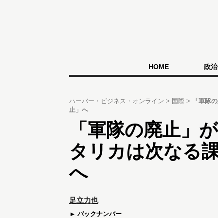
HOME
政治
ハーバー・ビジネス・オンライン
国際
「軍隊の
止」へ
「軍隊の廃止」
タリカは次なる
へ
足立力也
バックナンバー