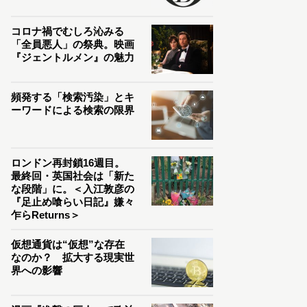
コロナ禍でむしろ沁みる
「全員悪人」の祭典。映画
『ジェントルメン』の魅力
頻発する「検索汚染」とキ
ーワードによる検索の限界
ロンドン再封鎖16週目。
最終回・英国社会は「新た
な段階」に。＜入江敦彦の
『足止め喰らい日記』嫌々
乍らReturns＞
仮想通貨は“仮想”な存在
なのか？ 拡大する現実世
界への影響