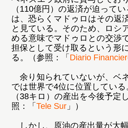
（110億円）の返済が迫って
は、恐らくマドゥロはその返
と見ている。そのため、ロシ
める意味でマドゥロとの交渉で
担保として受け取るという形
る。（参照：「
Diario Financie
余り知られていないが、ベネ
では世界で4位に位置している
（38キロ）の産出を今後予定
照：「
Tele Sur
」）
しかし、原油の産出量が大幅