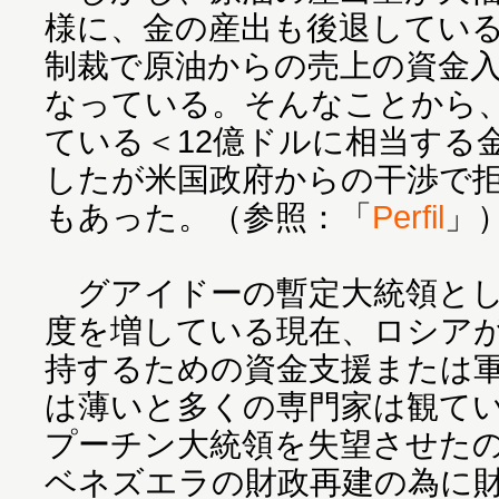
様に、金の産出も後退してい
制裁で原油からの売上の資金
なっている。そんなことから、
ている＜12億ドルに相当する
したが米国政府からの干渉で
もあった。（参照：「
Perfil
」
グアイドーの暫定大統領とし
度を増している現在、ロシア
持するための資金支援または
は薄いと多くの専門家は観て
プーチン大統領を失望させた
ベネズエラの財政再建の為に