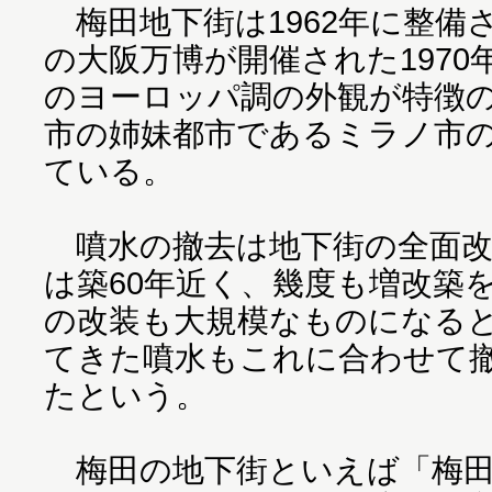
梅田地下街は1962年に整備
の大阪万博が開催された197
のヨーロッパ調の外観が特徴
市の姉妹都市であるミラノ市
ている。
噴水の撤去は地下街の全面改
は築60年近く、幾度も増改築
の改装も大規模なものになる
てきた噴水もこれに合わせて
たという。
梅田の地下街といえば「梅田