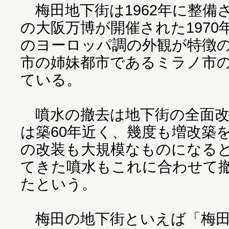
梅田地下街は1962年に整備
の大阪万博が開催された197
のヨーロッパ調の外観が特徴
市の姉妹都市であるミラノ市
ている。
噴水の撤去は地下街の全面改
は築60年近く、幾度も増改築
の改装も大規模なものになる
てきた噴水もこれに合わせて
たという。
梅田の地下街といえば「梅田