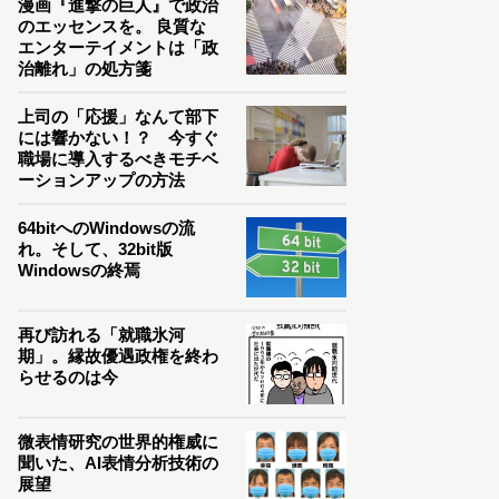
漫画『進撃の巨人』で政治
のエッセンスを。 良質な
エンターテイメントは「政
治離れ」の処方箋
上司の「応援」なんて部下
には響かない！？ 今すぐ
職場に導入するべきモチベ
ーションアップの方法
64bitへのWindowsの流
れ。そして、32bit版
Windowsの終焉
再び訪れる「就職氷河
期」。縁故優遇政権を終わ
らせるのは今
微表情研究の世界的権威に
聞いた、AI表情分析技術の
展望