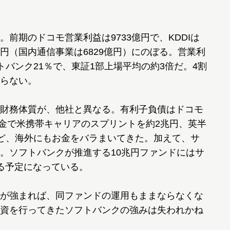
期のドコモ営業利益は9733億円で、KDDIは
3億円（国内通信事業は6829億円）にのぼる。営業利
フトバンク21％で、東証1部上場平均の約3倍だ。4割
らない。
財務体質が、他社と異なる。有利子負債はドコモ
資金で米携帯キャリアのスプリントを約2兆円、英半
など、海外にもお金をバラまいてきた。加えて、サ
。ソフトバンクが推進する10兆円ファンドにはサ
る予定になっている。
が強まれば、同ファンドの運用もままならなくな
資を行ってきたソフトバンクの強みは失われかね