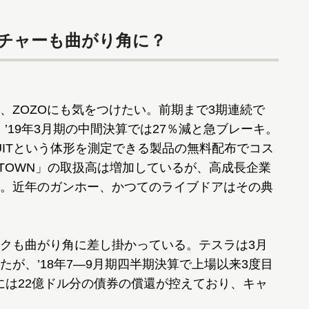
ンチャーも曲がり角に？
ZOZOにも気をつけたい。前期まで3期連続で
、’19年3月期の中間決算では27％減と急ブレーキ。
UITという体形を測定できる製品の無料配布でコス
OTOWN」の取扱高は増加しているが、高成長企業
。近年のガンホー、かつてのライブドアはその典
クも曲がり角に差し掛かっている。テスラは3月
が、’18年7―9月期四半期決算で上場以来3度目
月には22億ドル分の債券の償還が控えており、キャ