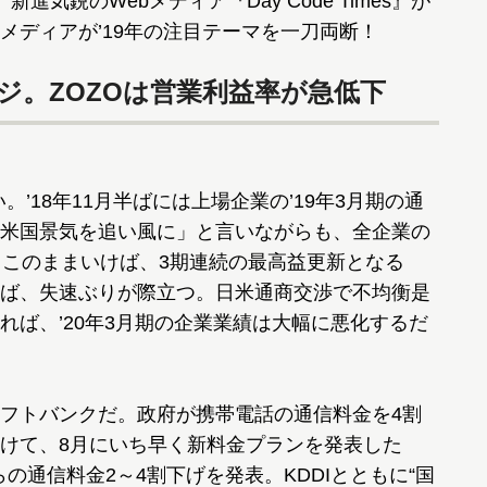
気鋭のWebメディア『Day Code Times』が
メディアが’19年の注目テーマを一刀両断！
ジ。ZOZOは営業利益率が急低下
’18年11月半ばには上場企業の’19年3月期の通
米国景気を追い風に」と言いながらも、全企業の
。このままいけば、3期連続の最高益更新となる
すれば、失速ぶりが際立つ。日米通商交渉で不均衡是
れば、’20年3月期の企業業績は大幅に悪化するだ
フトバンクだ。政府が携帯電話の通信料金を4割
けて、8月にいち早く新料金プランを発表した
からの通信料金2～4割下げを発表。KDDIとともに“国