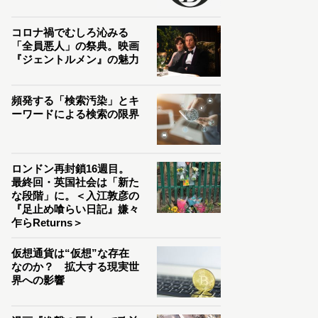
コロナ禍でむしろ沁みる
「全員悪人」の祭典。映画
『ジェントルメン』の魅力
頻発する「検索汚染」とキ
ーワードによる検索の限界
ロンドン再封鎖16週目。
最終回・英国社会は「新た
な段階」に。＜入江敦彦の
『足止め喰らい日記』嫌々
乍らReturns＞
仮想通貨は“仮想”な存在
なのか？ 拡大する現実世
界への影響