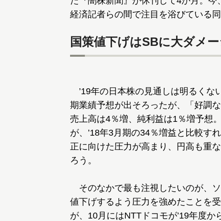
た『闇株新聞』が休刊して4か月。今、新進
経済記者らの間で注目を浴びている同
国策値下げはSBに大ダメー
’19年の日本株の見通しは明るくない。
期業績予想が出そろったが、「好調な
売上高は4％増、純利益は1％増予想
が、’18年3月期の34％増益と比較
正に向けた圧力が高まり、円高も重な
ろう。
そのなかで最も注視したいのが、ソ
値下げするよう圧力を強めたことを受
が、10月にはNTTドコモが’19年度