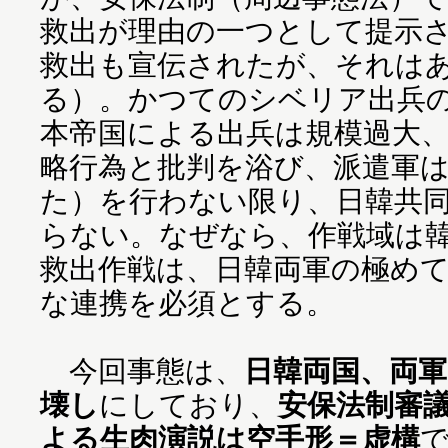
救出が理由の一つとして提示
救出も宣伝されたが、それは
る）。かつてのシベリア出兵
本帝国による出兵は規模過大
略行為と批判を浴び、派遣軍
た）を行わない限り、日韓共
らない。なぜなら、作戦域は
救出作戦は、日韓両軍の極め
な連携を必須とする。
今回事態は、
日韓両国、両
壊し
にしており、
安保法制審
よる生肉演説は空手形＝虚構