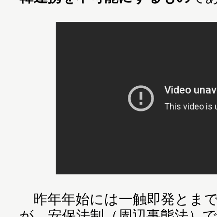
昨年年始には一触即発とまで
が、安保法制（周辺事態法）