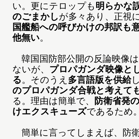
い。更にテロップも
明らかな
のごまかし
が多々あり、正視
国艦船への呼びかけの邦訳も
他無い
。
韓国国防部公開の反論映像は
ないが、
プロパガンダ映像と
る
。そのうえ
多言語版を供給
のプロパガンダ合戦と考えて
る。理由は簡単で、
防衛省発
けエクスキューズ
であるため
簡単に言ってしまえば、防衛