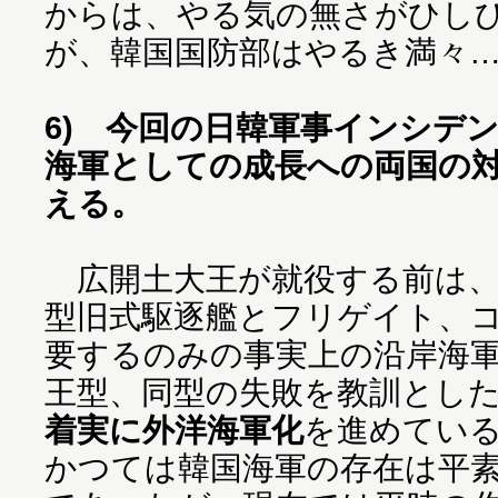
からは、やる気の無さがひし
が、韓国国防部はやるき満々
6) 今回の日韓軍事インシデ
海軍としての成長への両国の
える。
広開土大王が就役する前は、
型旧式駆逐艦とフリゲイト、
要するのみの事実上の沿岸海
王型、同型の失敗を教訓としたKD
着実に外洋海軍化
を進めてい
かつては韓国海軍の存在は平