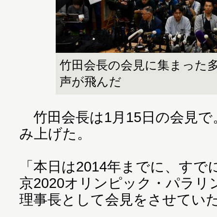
竹田会長の会見に集まった
声が飛んだ
竹田会長は1月15日の会見で
み上げた。
「本日は2014年までに、す
京2020オリンピック・パラ
理事長として会見をさせてい